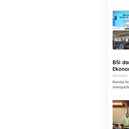
BSI da
Ekono
BERANDA
Banda Ace
memperku