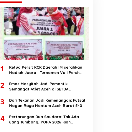
1
Ketua Persit KCK Daerah IM serahkan
Hadiah Juara I Turnamen Voli Persit
HUT RI Ke-80
2
Emas Masyitah Jadi Pemantik
Semangat Atlet Aceh di SETDA
Taekwondo Championship 2025
3
Dari Tekanan Jadi Kemenangan: Futsal
Nagan Raya Hantam Aceh Barat 5-0
4
Pertarungan Dua Saudara: Tak Ada
yang Tumbang, PORA 2026 Kian
Membara