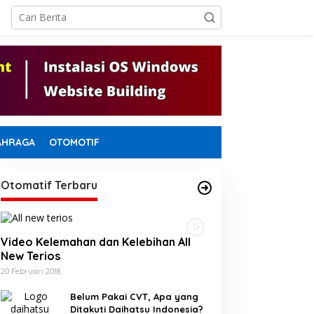
Pengamat Hukum dan
AHRAGA
OTOMOTIF
emokrasi Minta Gubernur
ceh Evaluasi Pergub JKA
026
Otomatif Terbaru
BSI Siap Integrasikan
Video Kelemahan dan Kelebihan All
UMKM Garap Potensi Halal
New Terios
Indonesia
20 Februari 2018
Belum Pakai CVT, Apa yang
Ditakuti Daihatsu Indonesia?