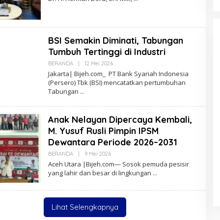
R
E
D
A
K
BSI Semakin Diminati, Tabungan
S
I
Tumbuh Tertinggi di Industri
BERANDA
|
12 Mei 2026
O
L
Jakarta| Bijeh.com_ PT Bank Syariah Indonesia
E
(Persero) Tbk (BSI) mencatatkan pertumbuhan
H
Tabungan
R
E
D
A
Anak Nelayan Dipercaya Kembali,
K
S
M. Yusuf Rusli Pimpin IPSM
I
Dewantara Periode 2026–2031
BERANDA
|
9 Mei 2026
O
L
Aceh Utara |Bijeh.com— Sosok pemuda pesisir
E
yang lahir dan besar di lingkungan
H
R
E
D
A
Lihat Selengkapnya
K
S