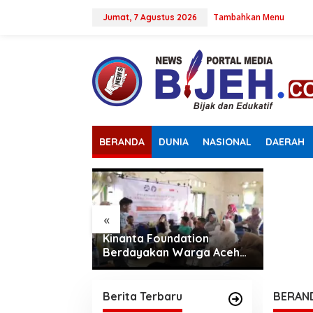
L
Tambahkan Menu
e
Jumat, 7 Agustus 2026
w
a
t
i
k
e
k
o
n
Kapols
BERANDA
DUNIA
NASIONAL
DAERAH
t
Samban
e
Pastik
n
Bergizi
Sesuai
«
egrasikan
Kinanta Foundation
Potensi Halal
Berdayakan Warga Aceh
Timur Melalui Pelatihan
Psikososial
Berita Terbaru
BERAN