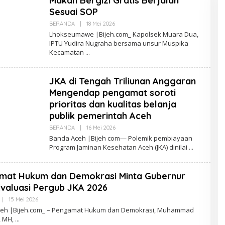
Makan Bergizi Gratis Berjalan
Sesuai SOP
BERANDA
|
18 Mei 2026
O
L
Lhokseumawe |Bijeh.com_ Kapolsek Muara Dua,
E
IPTU Yudira Nugraha bersama unsur Muspika
H
Kecamatan
R
E
D
A
JKA di Tengah Triliunan Anggaran
K
S
Mengendap pengamat soroti
I
prioritas dan kualitas belanja
publik pemerintah Aceh
BERANDA
|
16 Mei 2026
O
L
Banda Aceh |Bijeh com— Polemik pembiayaan
E
Program Jaminan Kesehatan Aceh (JKA) dinilai
H
R
E
D
amat Hukum dan Demokrasi Minta Gubernur
A
K
valuasi Pergub JKA 2026
S
I
|
15 Mei 2026
O
L
eh |Bijeh.com_ – Pengamat Hukum dan Demokrasi, Muhammad
E
, MH,
H