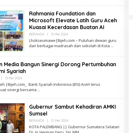
R
E
D
Rahmania Foundation dan
A
K
Microsoft Elevate Latih Guru Aceh
S
Kuasai Kecerdasan Buatan AI
I
BERANDA
|
13 Mei 2026
O
L
Lhokseumawe|Bijeh.com – Puluhan dewan guru
E
dari berbagai madrasah dan sekolah di Kota
H
R
E
D
n Media Bangun Sinergi Dorong Pertumbuhan
A
K
mi Syariah
S
I
|
13 Mei 2026
O
L
h |Bijeh.com_ Bank Syariah Indonesia (BSI) Aceh terus
E
at sinergi bersama
H
R
E
D
Gubernur Sambut Kehadiran AMKI
A
K
Sumsel
S
I
BERANDA
|
12 Mei 2026
O
L
KOTA PALEMBANG || Gubernur Sumatera Selatan
E
Dr. H. Herman Deru, SH. MM,
H