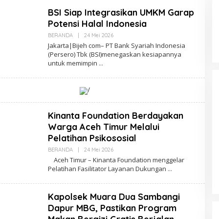
BSI Siap Integrasikan UMKM Garap
Potensi Halal Indonesia
BERANDA
|
24 Mei 2026
O
L
Jakarta|Bijeh com– PT Bank Syariah Indonesia
E
(Persero) Tbk (BSI)menegaskan kesiapannya
H
Legalisasi Pertambangan Rakyat
untuk memimpin
R
Diperlambat, Pemerintah Aceh
E
D
Sibuk Berikan Karpet Merah
Di DAERAH, HUKUM, POLITIK
|
3 Agustus 2025
A
kepada Korporasi
/
K
S
I
Kinanta Foundation Berdayakan
Warga Aceh Timur Melalui
Pelatihan Psikososial
BERANDA
|
24 Mei 2026
O
L
Aceh Timur – Kinanta Foundation menggelar
E
Pelatihan Fasilitator Layanan Dukungan
H
R
E
D
Kapolsek Muara Dua Sambangi
A
K
Dapur MBG, Pastikan Program
S
I