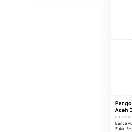
‎Peng
Aceh E
BERANDA
Banda Ac
Zubir, SH