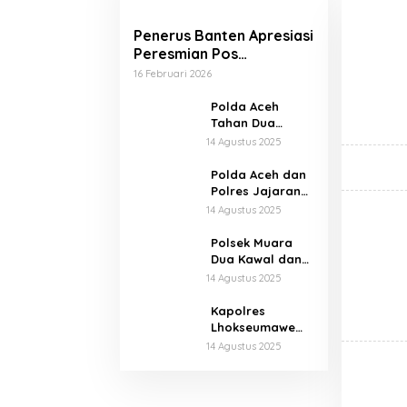
Penerus Banten Apresiasi
Peresmian Pos
Kesehatan Merah Putih
16 Februari 2026
Polda Aceh
Tahan Dua
Pelaku Keributan
14 Agustus 2025
di Kantor Dinas
Perkim
Polda Aceh dan
Polres Jajaran
Salurkan 65,5
14 Agustus 2025
Ton Beras Murah
Lewat GPM
Polsek Muara
Dua Kawal dan
Amankan
14 Agustus 2025
Penyaluran
Ribuan Porsi
Kapolres
Makan Bergizi
Lhokseumawe
Gratis
Salurkan 1,6 Ton
14 Agustus 2025
Beras Murah di
Bangka Jaya