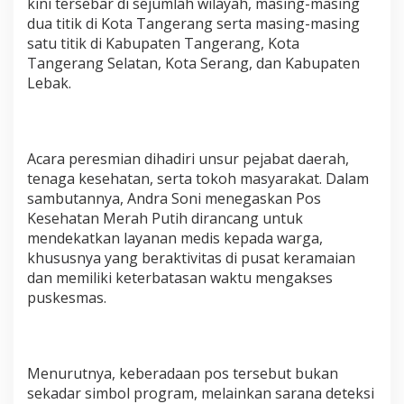
kini tersebar di sejumlah wilayah, masing-masing
n
dua titik di Kota Tangerang serta masing-masing
M
satu titik di Kabupaten Tangerang, Kota
e
Tangerang Selatan, Kota Serang, dan Kabupaten
r
a
Lebak.
h
P
u
t
Acara peresmian dihadiri unsur pejabat daerah,
i
tenaga kesehatan, serta tokoh masyarakat. Dalam
h
sambutannya, Andra Soni menegaskan Pos
Kesehatan Merah Putih dirancang untuk
mendekatkan layanan medis kepada warga,
khususnya yang beraktivitas di pusat keramaian
dan memiliki keterbatasan waktu mengakses
puskesmas.
Menurutnya, keberadaan pos tersebut bukan
sekadar simbol program, melainkan sarana deteksi