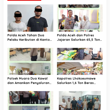
a
s
i
p
o
s
Polda Aceh Tahan Dua
Polda Aceh dan Polres
Pelaku Keributan di Kantor
Jajaran Salurkan 65,5 Ton
Dinas Perkim
Beras Murah Lewat GPM
Polsek Muara Dua Kawal
Kapolres Lhokseumawe
dan Amankan Penyaluran
Salurkan 1,6 Ton Beras
Ribuan Porsi Makan Bergizi
Murah di Bangka Jaya
Gratis