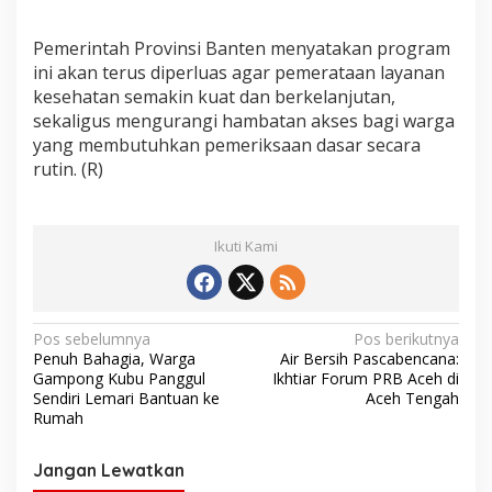
Pemerintah Provinsi Banten menyatakan program
ini akan terus diperluas agar pemerataan layanan
kesehatan semakin kuat dan berkelanjutan,
sekaligus mengurangi hambatan akses bagi warga
yang membutuhkan pemeriksaan dasar secara
rutin. (R)
Ikuti Kami
N
Pos sebelumnya
Pos berikutnya
Penuh Bahagia, Warga
Air Bersih Pascabencana:
a
Gampong Kubu Panggul
Ikhtiar Forum PRB Aceh di
v
Sendiri Lemari Bantuan ke
Aceh Tengah
Rumah
i
g
Jangan Lewatkan