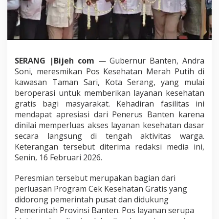
s
i
a
s
i
P
SERANG |Bijeh com
— Gubernur Banten, Andra
e
r
Soni, meresmikan Pos Kesehatan Merah Putih di
e
kawasan Taman Sari, Kota Serang, yang mulai
s
beroperasi untuk memberikan layanan kesehatan
m
gratis bagi masyarakat. Kehadiran fasilitas ini
i
a
mendapat apresiasi dari Penerus Banten karena
n
dinilai memperluas akses layanan kesehatan dasar
P
secara langsung di tengah aktivitas warga.
o
Keterangan tersebut diterima redaksi media ini,
s
Senin, 16 Februari 2026.
K
e
s
Peresmian tersebut merupakan bagian dari
e
perluasan Program Cek Kesehatan Gratis yang
h
didorong pemerintah pusat dan didukung
a
Pemerintah Provinsi Banten. Pos layanan serupa
t
a