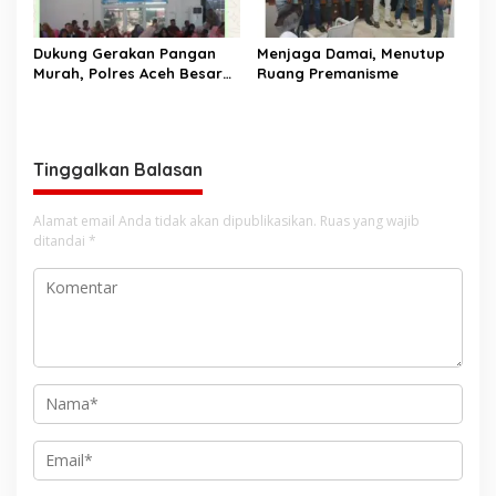
Dukung Gerakan Pangan
Menjaga Damai, Menutup
Murah, Polres Aceh Besar
Ruang Premanisme
Salurkan Beras SPHP Untuk
Masyarakat
Tinggalkan Balasan
Alamat email Anda tidak akan dipublikasikan.
Ruas yang wajib
ditandai
*