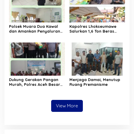
Polsek Muara Dua Kawal
Kapolres Lhokseumawe
dan Amankan Penyaluran
Salurkan 1,6 Ton Beras
Ribuan Porsi Makan Bergizi
Murah di Bangka Jaya
Gratis
Dukung Gerakan Pangan
Menjaga Damai, Menutup
Murah, Polres Aceh Besar
Ruang Premanisme
Salurkan Beras SPHP Untuk
Masyarakat
View More