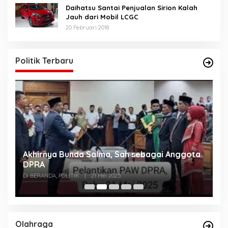
Daihatsu Santai Penjualan Sirion Kalah
Jauh dari Mobil LCGC
20 Februari 2018
Politik Terbaru
Akhirnya Bunda Salma, Sah sebagai Anggota
U
n
DPRA
A
Di BERANDA, POLITIK
|
21 Mei 2025
Di
Olahraga