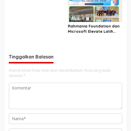
Aceh Evaluasi Pergub JKA
2026
Rahmania Foundation dan
Microsoft Elevate Latih
Guru Aceh Kuasai
Kecerdasan Buatan AI
Tinggalkan Balasan
Alamat email Anda tidak akan dipublikasikan.
Ruas yang wajib
ditandai
*