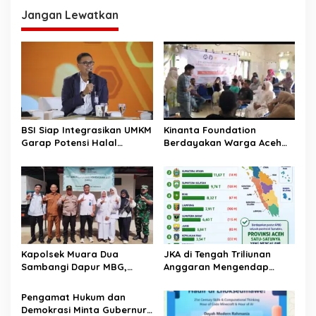
g
Jangan Lewatkan
a
s
i
p
o
s
BSI Siap Integrasikan UMKM
Kinanta Foundation
Garap Potensi Halal
Berdayakan Warga Aceh
Indonesia
Timur Melalui Pelatihan
Psikososial
Kapolsek Muara Dua
JKA di Tengah Triliunan
Sambangi Dapur MBG,
Anggaran Mengendap
Pastikan Program Makan
pengamat soroti prioritas
Bergizi Gratis Berjalan
dan kualitas belanja publik
‎Pengamat Hukum dan
Sesuai SOP
pemerintah Aceh
Demokrasi Minta Gubernur