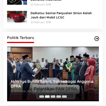
20 Februari 2018
Daihatsu Santai Penjualan Sirion Kalah
Jauh dari Mobil LCGC
20 Februari 2018
Politik Terbaru
Akhirnya Bunda Salma, Sah sebagai Anggota
U
n
DPRA
A
Di BERANDA, POLITIK
|
21 Mei 2025
Di