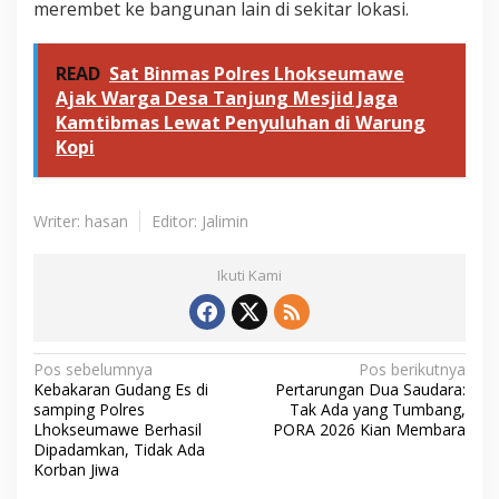
merembet ke bangunan lain di sekitar lokasi.
READ
Sat Binmas Polres Lhokseumawe
Ajak Warga Desa Tanjung Mesjid Jaga
Kamtibmas Lewat Penyuluhan di Warung
Kopi
Writer: hasan
Editor: Jalimin
Ikuti Kami
N
Pos sebelumnya
Pos berikutnya
Kebakaran Gudang Es di
Pertarungan Dua Saudara:
a
samping Polres
Tak Ada yang Tumbang,
v
Lhokseumawe Berhasil
PORA 2026 Kian Membara
Dipadamkan, Tidak Ada
i
Korban Jiwa