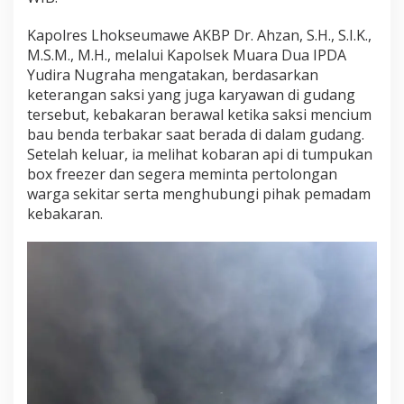
m
k
Kapolres Lhokseumawe AKBP Dr. Ahzan, S.H., S.I.K.,
a
M.S.M., M.H., melalui Kapolsek Muara Dua IPDA
n
Yudira Nugraha mengatakan, berdasarkan
A
keterangan saksi yang juga karyawan di gudang
p
tersebut, kebakaran berawal ketika saksi mencium
i
K
bau benda terbakar saat berada di dalam gudang.
e
Setelah keluar, ia melihat kobaran api di tumpukan
b
box freezer dan segera meminta pertolongan
a
warga sekitar serta menghubungi pihak pemadam
k
a
kebakaran.
r
a
n
G
u
d
a
n
g
E
s