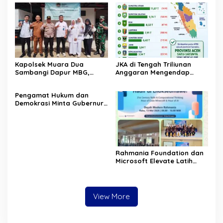
Kapolsek Muara Dua
JKA di Tengah Triliunan
Sambangi Dapur MBG,
Anggaran Mengendap
Pastikan Program Makan
pengamat soroti prioritas
Bergizi Gratis Berjalan
dan kualitas belanja publik
‎Pengamat Hukum dan
Sesuai SOP
pemerintah Aceh
Demokrasi Minta Gubernur
Aceh Evaluasi Pergub JKA
2026
Rahmania Foundation dan
Microsoft Elevate Latih
Guru Aceh Kuasai
Kecerdasan Buatan AI
View More