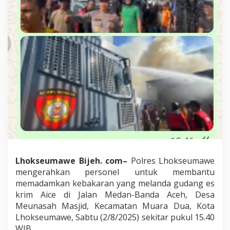
K
e
r
a
h
k
a
n
P
e
r
s
o
n
e
l
B
Lhokseumawe Bijeh. com–
Polres Lhokseumawe
a
mengerahkan personel untuk membantu
n
memadamkan kebakaran yang melanda gudang es
t
u
krim Aice di Jalan Medan-Banda Aceh, Desa
P
Meunasah Masjid, Kecamatan Muara Dua, Kota
a
Lhokseumawe, Sabtu (2/8/2025) sekitar pukul 15.40
d
WIB.
a