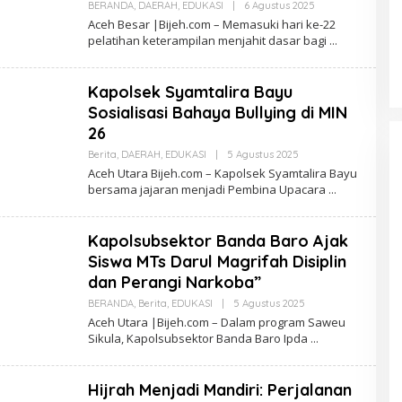
I
BERANDA
,
DAERAH
,
EDUKASI
|
6 Agustus 2025
O
L
Aceh Besar |Bijeh.com – Memasuki hari ke-22
E
pelatihan keterampilan menjahit dasar bagi
H
R
E
D
Kapolsek Syamtalira Bayu
A
K
Sosialisasi Bahaya Bullying di MIN
S
26
I
Berita
,
DAERAH
,
EDUKASI
|
5 Agustus 2025
O
L
Aceh Utara Bijeh.com – Kapolsek Syamtalira Bayu
E
bersama jajaran menjadi Pembina Upacara
H
R
E
D
Kapolsubsektor Banda Baro Ajak
A
K
Siswa MTs Darul Magrifah Disiplin
S
dan Perangi Narkoba”
I
BERANDA
,
Berita
,
EDUKASI
|
5 Agustus 2025
O
L
Aceh Utara |Bijeh.com – Dalam program Saweu
E
Sikula, Kapolsubsektor Banda Baro Ipda
H
R
E
D
Hijrah Menjadi Mandiri: Perjalanan
A