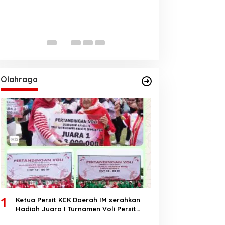
Ungul 62 persen
Pilkada Aceh 20
Di BERANDA, DAERAH, PO
2024
Olahraga
1
Ketua Persit KCK Daerah IM serahkan
Hadiah Juara I Turnamen Voli Persit
HUT RI Ke-80