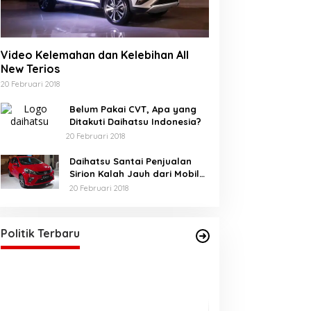
Video Kelemahan dan Kelebihan All
New Terios
20 Februari 2018
Belum Pakai CVT, Apa yang
Ditakuti Daihatsu Indonesia?
20 Februari 2018
Daihatsu Santai Penjualan
Sirion Kalah Jauh dari Mobil
LCGC
20 Februari 2018
Akhirnya Bunda Salma, Sah
sebagai Anggota DPRA
Di BERANDA, POLITIK
|
21 Mei 2025
Politik Terbaru