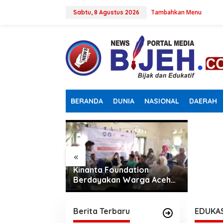
L
Tambahkan Menu
e
Sabtu, 8 Agustus 2026
w
a
t
i
k
e
k
o
n
Kapols
BERANDA
DUNIA
NASIONAL
DAERAH
t
Samban
e
Pastik
n
Bergizi
Sesuai
«
egrasikan
Kinanta Foundation
Potensi Halal
Berdayakan Warga Aceh
Timur Melalui Pelatihan
Psikososial
Berita Terbaru
EDUKAS