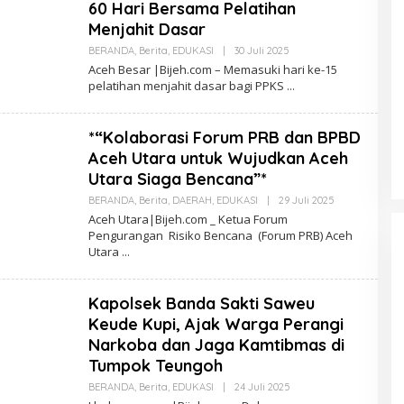
K
60 Hari Bersama Pelatihan
S
Menjahit Dasar
I
BERANDA
,
Berita
,
EDUKASI
|
30 Juli 2025
O
L
Aceh Besar |Bijeh.com – Memasuki hari ke-15
E
pelatihan menjahit dasar bagi PPKS
H
R
E
D
*“Kolaborasi Forum PRB dan BPBD
A
K
Aceh Utara untuk Wujudkan Aceh
S
Utara Siaga Bencana”*
I
BERANDA
,
Berita
,
DAERAH
,
EDUKASI
|
29 Juli 2025
O
L
Aceh Utara|Bijeh.com _ Ketua Forum
E
Pengurangan Risiko Bencana (Forum PRB) Aceh
H
Utara
R
E
D
A
Kapolsek Banda Sakti Saweu
K
S
Keude Kupi, Ajak Warga Perangi
I
Narkoba dan Jaga Kamtibmas di
Tumpok Teungoh
BERANDA
,
Berita
,
EDUKASI
|
24 Juli 2025
O
L