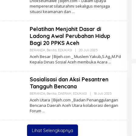
Lhokseumawe |Bijeh.com – Dalam upaya
E
mempererat silaturahmi sekaligus menjaga
H
situasi keamanan dan
R
E
D
A
Pelatihan Menjahit Dasar di
K
S
Ladong Awal Perubahan Hidup
I
Bagi 20 PPKS Aceh
BERANDA
,
Berita
,
EDUKASI
|
20 Juli 2025
O
L
Aceh Besar |Bijeh.con _ Muslem Yakub,S.Ag,,M.Pd
E
Kepala Dinas Sosial Aceh membuka Acara
H
R
E
D
Sosialisasi dan Aksi Pesantren
A
K
Tangguh Bencana
S
I
BERANDA
,
Berita
,
DAERAH
,
EDUKASI
|
18 Juli 2025
O
L
Aceh Utara |Bijeh.com _Badan Penanggulangan
E
Bencana Daerah Aceh Utara kolaborasi dengan
H
Forum
R
E
D
A
K
Lihat Selengkapnya
S
I