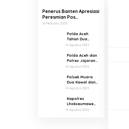
Penerus Banten Apresiasi
Peresmian Pos
Kesehatan Merah Putih
16 Februari 2026
Polda Aceh
Tahan Dua
Pelaku Keributan
14 Agustus 2025
di Kantor Dinas
Perkim
Polda Aceh dan
Polres Jajaran
Salurkan 65,5
14 Agustus 2025
Ton Beras Murah
Lewat GPM
Polsek Muara
Dua Kawal dan
Amankan
14 Agustus 2025
Penyaluran
Ribuan Porsi
Kapolres
Makan Bergizi
Lhokseumawe
Gratis
Salurkan 1,6 Ton
14 Agustus 2025
Beras Murah di
Bangka Jaya