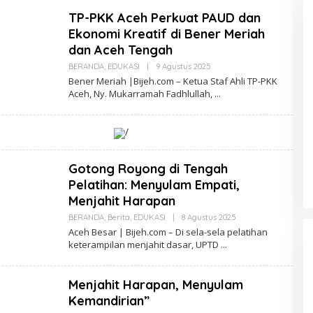
TP-PKK Aceh Perkuat PAUD dan
Ekonomi Kreatif di Bener Meriah
dan Aceh Tengah
BERANDA
,
EDUKASI
|
9 Agustus 2025
O
L
Bener Meriah |Bijeh.com – Ketua Staf Ahli TP-PKK
E
Aceh, Ny. Mukarramah Fadhlullah,
H
R
E
D
/
A
K
S
I
Gotong Royong di Tengah
Pelatihan: Menyulam Empati,
Menjahit Harapan
Legalisasi Pertambangan Rakyat
Diperlambat, Pemerintah Aceh
BERANDA
,
Berita
,
EDUKASI
|
8 Agustus 2025
O
L
Sibuk Berikan Karpet Merah
Aceh Besar | Bijeh.com – Di sela-sela pelatihan
Di DAERAH, HUKUM, POLITIK
|
3 Agustus 2025
E
kepada Korporasi
keterampilan menjahit dasar, UPTD
H
R
E
D
Menjahit Harapan, Menyulam
A
K
Kemandirian”
S