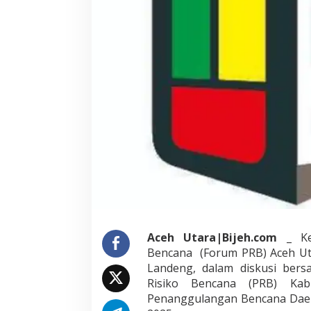
u
n
t
u
k
W
u
j
u
d
k
a
n
A
c
e
h
U
Aceh Utara|Bijeh.com
_ Ke
t
a
Bencana (Forum PRB) Aceh Utar
r
Landeng, dalam diskusi ber
a
Risiko Bencana (PRB) Ka
S
Penanggulangan Bencana Daera
i