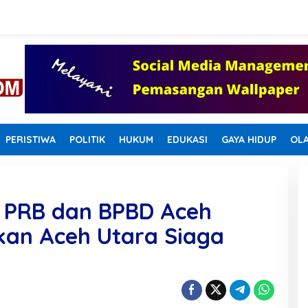
PERISTIWA
POLITIK
HUKUM
EDUKASI
GAYA HIDUP
OL
m PRB dan BPBD Aceh
kan Aceh Utara Siaga