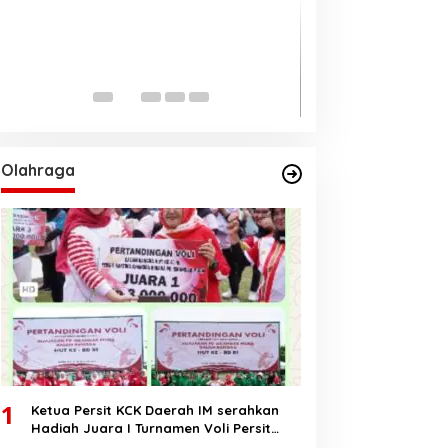
Ungul 62 persen
Pilkada Aceh 20
Di BERANDA, DAERAH, PO
2024
Olahraga
1
Ketua Persit KCK Daerah IM serahkan
Hadiah Juara I Turnamen Voli Persit
HUT RI Ke-80