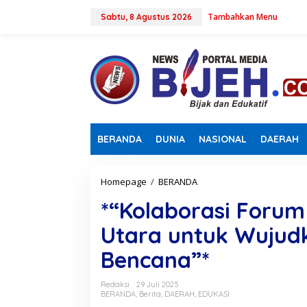
L
Tambahkan Menu
e
Sabtu, 8 Agustus 2026
w
a
t
i
k
e
k
o
n
BERANDA
DUNIA
NASIONAL
DAERAH
t
e
n
Homepage
/
BERANDA
*
“
*“Kolaborasi Foru
K
o
Utara untuk Wujud
l
a
Bencana”*
b
o
r
Redaksi
29 Juli 2025
a
BERANDA
,
Berita
,
DAERAH
,
EDUKASI
s