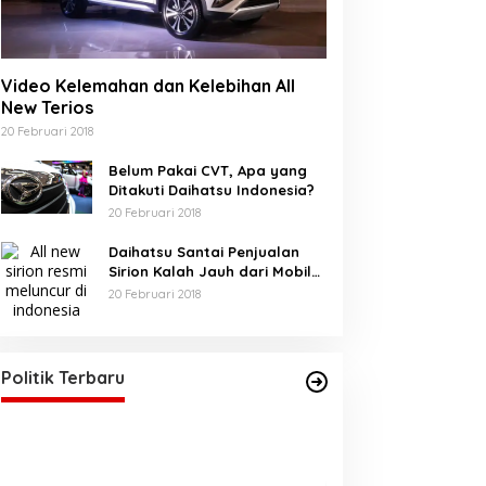
Video Kelemahan dan Kelebihan All
New Terios
20 Februari 2018
Belum Pakai CVT, Apa yang
Ditakuti Daihatsu Indonesia?
20 Februari 2018
Daihatsu Santai Penjualan
Sirion Kalah Jauh dari Mobil
LCGC
20 Februari 2018
Akhirnya Bunda Salma, Sah
sebagai Anggota DPRA
Di BERANDA, POLITIK
|
21 Mei 2025
Politik Terbaru