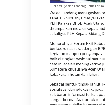
Zulfadli (Waled Landeng) Ketua Forum
Waled Landeng menegaskan pen
semua, khususnya masyarakat. 
PLH Kalaksa BPBD Aceh Utara, F
disampaikan melalui Kepala B
sekaligus PLH Kepala Bidang DA
Menurutnya, Forum PRB Kabupat
berkoordinasi erat dengan BPB
kegiatan maupun penyampaian a
baik di tingkat nasional maupu
saat ini adalah meningkatnya ju
Sumatera khususnya Aceh Uta
kebakaran hutan dan lahan.
Sebagai bentuk tindak lanjut,
sosialisasi dan edukasi kepad
selebaran informasi terkait pot
sangat bermanfaat untuk meni
mengurangi risiko bencana di w