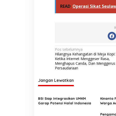
READ
Operasi Sikat Seula
I
N
Pos sebelumnya
Hilangnya Kehangatan di Meja Kopi:
a
Ketika Internet Menggeser Rasa,
v
Menghapus Canda, Dan Menggerus
Persaudaraan
i
g
Jangan Lewatkan
a
s
BSI Siap Integrasikan UMKM
Kinanta 
i
Garap Potensi Halal Indonesia
Warga Ac
p
Pelatihan
o
‎Pengam