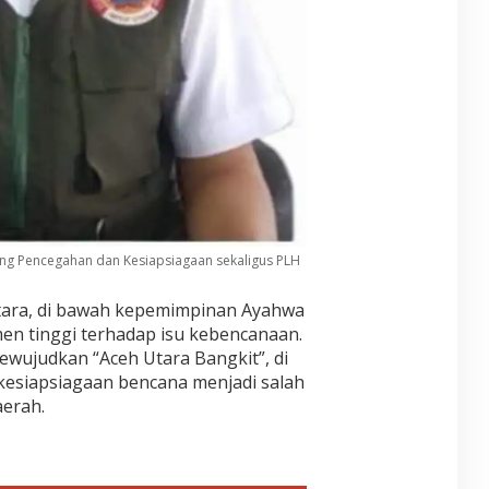
g
a
r
a
idang Pencegahan dan Kesiapsiagaan sekaligus PLH
tara, di bawah kepemimpinan Ayahwa
n tinggi terhadap isu kebencanaan.
mewujudkan “Aceh Utara Bangkit”, di
 kesiapsiagaan bencana menjadi salah
aerah.