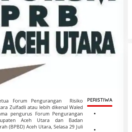
PERISTIWA
tua Forum Pengurangan Risiko
a Zulfadli atau lebih dikenal Waled
sama pengurus Forum Pengurangan
P
bupaten Aceh Utara dan Badan
o
h (BPBD) Aceh Utara, Selasa 29 Juli
l