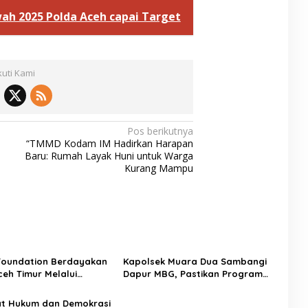
wah 2025 Polda Aceh capai Target
kuti Kami
Pos berikutnya
“TMMD Kodam IM Hadirkan Harapan
Baru: Rumah Layak Huni untuk Warga
Kurang Mampu
Foundation Berdayakan
Kapolsek Muara Dua Sambangi
eh Timur Melalui
Dapur MBG, Pastikan Program
 Psikososial
Makan Bergizi Gratis Berjalan
Sesuai SOP
at Hukum dan Demokrasi