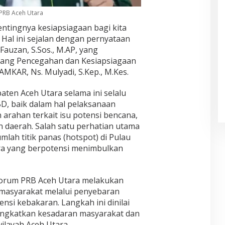
u
A
k
n
n
 PRB Aceh Utara
t
c
a
j
g
a
e
n
a
T
tingnya kesiapsiagaan bagi kita
n
h
P
k
r
Hal ini sejalan dengan pernyataan
d
A
e
a
a
auzan, S.Sos., M.AP, yang
i
u
r
n
g
K
s
s
idang Pencegahan dan Kesiapsiagaan
H
e
a
t
o
a
d
MKAR, Ns. Mulyadi, S.Kep., M.Kes.
n
r
n
r
i
t
a
e
g
:
en Aceh Utara selama ini selalu
o
l
l
a
P
D, baik dalam hal pelaksanaan
r
i
B
B
o
D
a
a
rahan terkait isu potensi bencana,
e
l
i
n
n
r
i
n daerah. Salah satu perhatian utama
n
A
t
a
s
mlah titik panas (hotspot) di Pulau
a
l
u
s
i
ra yang berpotensi menimbulkan
s
u
P
d
U
P
m
a
i
n
e
n
d
T
g
r
i
a
e
k
 Forum PRB Aceh Utara melakukan
k
P
m
n
a
a masyarakat melalui penyebaran
i
e
k
g
p
ensi kebakaran. Langkah ini dinilai
m
r
a
a
P
ngkatkan kesadaran masyarakat dan
i
n
h
e
o
A
K
m
ilayah Aceh Utara.