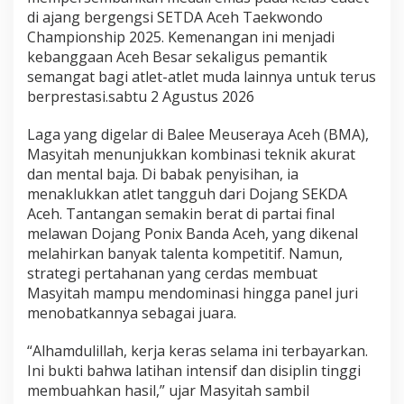
h
di ajang bergengsi SETDA Aceh Taekwondo
i
p
Championship 2025. Kemenangan ini menjadi
2
kebanggaan Aceh Besar sekaligus pemantik
0
semangat bagi atlet-atlet muda lainnya untuk terus
2
berprestasi.sabtu 2 Agustus 2026
5
Laga yang digelar di Balee Meuseraya Aceh (BMA),
Masyitah menunjukkan kombinasi teknik akurat
dan mental baja. Di babak penyisihan, ia
menaklukkan atlet tangguh dari Dojang SEKDA
Aceh. Tantangan semakin berat di partai final
melawan Dojang Ponix Banda Aceh, yang dikenal
melahirkan banyak talenta kompetitif. Namun,
strategi pertahanan yang cerdas membuat
Masyitah mampu mendominasi hingga panel juri
menobatkannya sebagai juara.
“Alhamdulillah, kerja keras selama ini terbayarkan.
Ini bukti bahwa latihan intensif dan disiplin tinggi
membuahkan hasil,” ujar Masyitah sambil