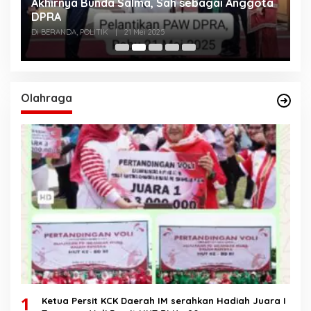
Akhirnya Bunda Salma, Sah sebagai Anggota
U
n
DPRA
A
Di BERANDA, POLITIK
|
21 Mei 2025
Di
Olahraga
1
Ketua Persit KCK Daerah IM serahkan Hadiah Juara I