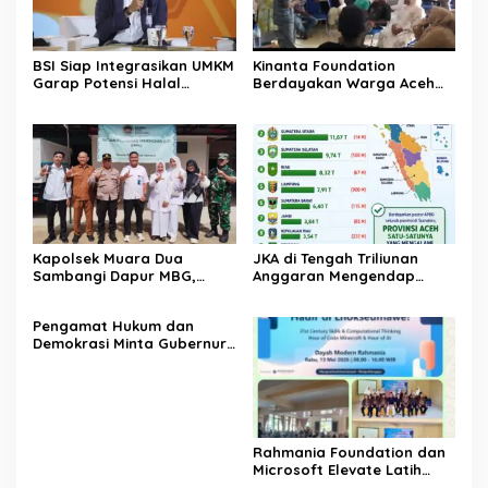
BSI Siap Integrasikan UMKM
Kinanta Foundation
Garap Potensi Halal
Berdayakan Warga Aceh
Indonesia
Timur Melalui Pelatihan
Psikososial
Kapolsek Muara Dua
JKA di Tengah Triliunan
Sambangi Dapur MBG,
Anggaran Mengendap
Pastikan Program Makan
pengamat soroti prioritas
Bergizi Gratis Berjalan
dan kualitas belanja publik
‎Pengamat Hukum dan
Sesuai SOP
pemerintah Aceh
Demokrasi Minta Gubernur
Aceh Evaluasi Pergub JKA
2026
Rahmania Foundation dan
Microsoft Elevate Latih
Guru Aceh Kuasai