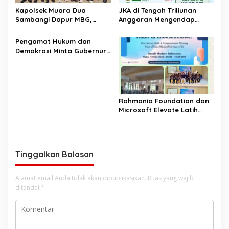
Kapolsek Muara Dua
JKA di Tengah Triliunan
Sambangi Dapur MBG,
Anggaran Mengendap
Pastikan Program Makan
pengamat soroti prioritas
Bergizi Gratis Berjalan
dan kualitas belanja publik
‎Pengamat Hukum dan
Sesuai SOP
pemerintah Aceh
Demokrasi Minta Gubernur
Aceh Evaluasi Pergub JKA
2026
Rahmania Foundation dan
Microsoft Elevate Latih
Guru Aceh Kuasai
Kecerdasan Buatan AI
Tinggalkan Balasan
Alamat email Anda tidak akan dipublikasikan.
Ruas yang wajib
ditandai
*