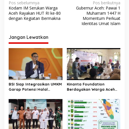
N
Pos sebelumnya
Pos berikutnya
Kodam IM Serukan Warga
Gubernur Aceh: Pawai 1
a
Aceh Rayakan HUT RI ke-80
Muharram 1447 H
v
dengan Kegiatan Bermakna
Momentum Perkuat
Identitas Umat Islam
i
g
Jangan Lewatkan
a
s
i
p
o
s
BSI Siap Integrasikan UMKM
Kinanta Foundation
Garap Potensi Halal
Berdayakan Warga Aceh
Indonesia
Timur Melalui Pelatihan
Psikososial