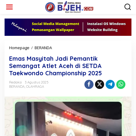
L
e
w
a
t
i
k
e
k
Homepage
/
BERANDA
E
o
m
n
Emas Masyitah Jadi Pemantik
a
t
s
Semangat Atlet Aceh di SETDA
e
M
Taekwondo Championship 2025
n
a
s
Redaksi
3 Agustus 2025
y
BERANDA
,
OLAHRAGA
i
t
a
h
J
a
d
i
P