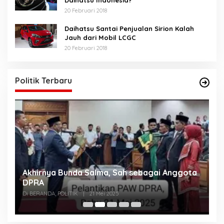
20 Februari 2018
Daihatsu Santai Penjualan Sirion Kalah
Jauh dari Mobil LCGC
20 Februari 2018
Politik Terbaru
Akhirnya Bunda Salma, Sah sebagai Anggota
U
n
DPRA
A
Di BERANDA, POLITIK
|
21 Mei 2025
Di