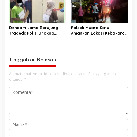
Dendam Lama Berujung
Polsek Muara Satu
Tragedi: Polisi Ungkap
Amankan Lokasi Kebakaran
Pembunuhan Keluarga di
di Padang Sakti
Aceh Tenggara
Tinggalkan Balasan
Alamat email Anda tidak akan dipublikasikan.
Ruas yang wajib
ditandai
*