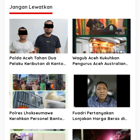
g
Jangan Lewatkan
a
s
i
p
o
s
Polda Aceh Tahan Dua
Wagub Aceh Kukuhkan
Pelaku Keributan di Kantor
Pengurus Aceh Australian
Dinas Perkim
Alumni Periode 2025–2028
Polres Lhokseumawe
Fuadri Pertanyakan
Kerahkan Personel Bantu
Lonjakan Harga Beras di
Padamkan Api Kebakaran
Tengah Klaim Surplus
Gudang Es Krim
Produksi