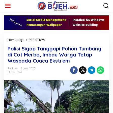
L
e
w
a
t
i
k
e
k
Homepage
/
PERISTIWA
P
o
o
n
Polisi Sigap Tanggapi Pohon Tumbang
l
t
i
di Cot Merbo, Imbau Warga Tetap
e
s
Waspada Cuaca Ekstrem
n
i
S
Redaksi
8 Juni 2025
i
PERISTIWA
g
a
p
T
a
n
g
g
a