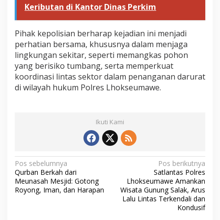
Keributan di Kantor Dinas Perkim
Pihak kepolisian berharap kejadian ini menjadi
perhatian bersama, khususnya dalam menjaga
lingkungan sekitar, seperti memangkas pohon
yang berisiko tumbang, serta memperkuat
koordinasi lintas sektor dalam penanganan darurat
di wilayah hukum Polres Lhokseumawe.
Ikuti Kami
N
Pos sebelumnya
Pos berikutnya
Qurban Berkah dari
Satlantas Polres
a
Meunasah Mesjid: Gotong
Lhokseumawe Amankan
v
Royong, Iman, dan Harapan
Wisata Gunung Salak, Arus
Lalu Lintas Terkendali dan
i
Kondusif