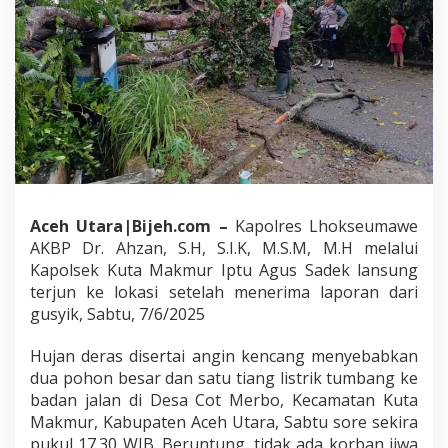
p
i
P
o
h
o
n
T
u
m
b
a
Aceh Utara|Bijeh.com –
Kapolres Lhokseumawe
n
AKBP Dr. Ahzan, S.H, S.I.K, M.S.M, M.H melalui
g
d
Kapolsek Kuta Makmur Iptu Agus Sadek lansung
i
terjun ke lokasi setelah menerima laporan dari
C
gusyik, Sabtu, 7/6/2025
o
t
Hujan deras disertai angin kencang menyebabkan
M
e
dua pohon besar dan satu tiang listrik tumbang ke
r
badan jalan di Desa Cot Merbo, Kecamatan Kuta
b
Makmur, Kabupaten Aceh Utara, Sabtu sore sekira
o
pukul 17.30 WIB. Beruntung, tidak ada korban jiwa
,