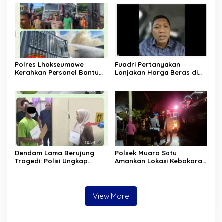
Polres Lhokseumawe
Fuadri Pertanyakan
Kerahkan Personel Bantu
Lonjakan Harga Beras di
Padamkan Api Kebakaran
Tengah Klaim Surplus
Gudang Es Krim
Produksi
Dendam Lama Berujung
Polsek Muara Satu
Tragedi: Polisi Ungkap
Amankan Lokasi Kebakaran
Pembunuhan Keluarga di
di Padang Sakti
Aceh Tenggara
View More