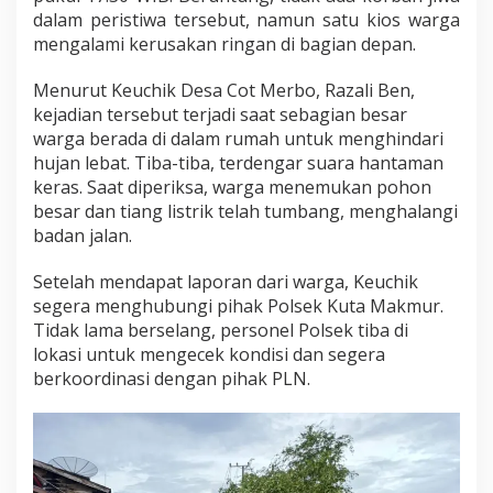
dalam peristiwa tersebut, namun satu kios warga
I
m
mengalami kerusakan ringan di bagian depan.
b
a
Menurut Keuchik Desa Cot Merbo, Razali Ben,
u
kejadian tersebut terjadi saat sebagian besar
W
warga berada di dalam rumah untuk menghindari
a
r
hujan lebat. Tiba-tiba, terdengar suara hantaman
g
keras. Saat diperiksa, warga menemukan pohon
a
besar dan tiang listrik telah tumbang, menghalangi
T
badan jalan.
e
t
a
Setelah mendapat laporan dari warga, Keuchik
p
segera menghubungi pihak Polsek Kuta Makmur.
W
Tidak lama berselang, personel Polsek tiba di
a
lokasi untuk mengecek kondisi dan segera
s
p
berkoordinasi dengan pihak PLN.
a
d
a
C
u