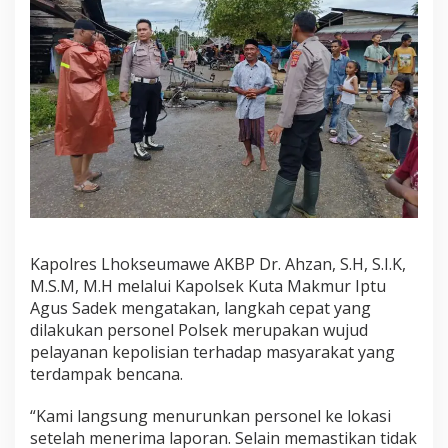
a
c
a
E
k
s
t
r
e
m
Kapolres Lhokseumawe AKBP Dr. Ahzan, S.H, S.I.K,
M.S.M, M.H melalui Kapolsek Kuta Makmur Iptu
Agus Sadek mengatakan, langkah cepat yang
dilakukan personel Polsek merupakan wujud
pelayanan kepolisian terhadap masyarakat yang
terdampak bencana.
“Kami langsung menurunkan personel ke lokasi
setelah menerima laporan. Selain memastikan tidak