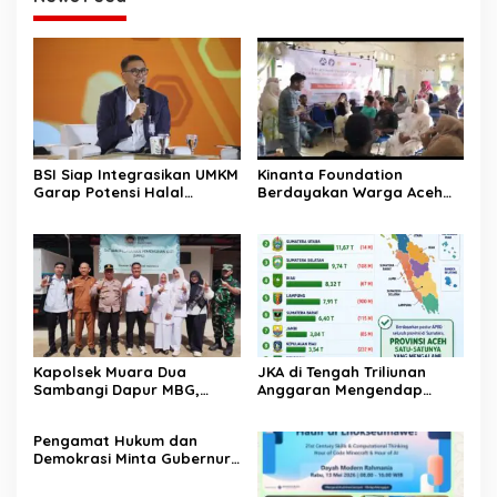
BSI Siap Integrasikan UMKM
Kinanta Foundation
Garap Potensi Halal
Berdayakan Warga Aceh
Indonesia
Timur Melalui Pelatihan
Psikososial
Kapolsek Muara Dua
JKA di Tengah Triliunan
Sambangi Dapur MBG,
Anggaran Mengendap
Pastikan Program Makan
pengamat soroti prioritas
Bergizi Gratis Berjalan
dan kualitas belanja publik
‎Pengamat Hukum dan
Sesuai SOP
pemerintah Aceh
Demokrasi Minta Gubernur
Aceh Evaluasi Pergub JKA
2026