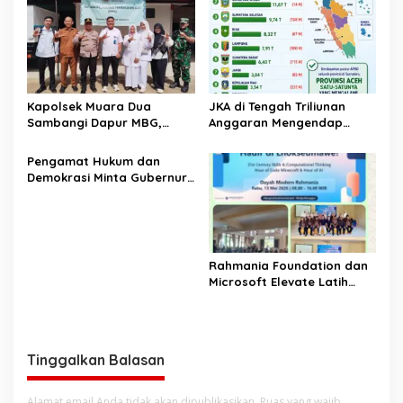
Kapolsek Muara Dua
JKA di Tengah Triliunan
Sambangi Dapur MBG,
Anggaran Mengendap
Pastikan Program Makan
pengamat soroti prioritas
Bergizi Gratis Berjalan
dan kualitas belanja publik
‎Pengamat Hukum dan
Sesuai SOP
pemerintah Aceh
Demokrasi Minta Gubernur
Aceh Evaluasi Pergub JKA
2026
Rahmania Foundation dan
Microsoft Elevate Latih
Guru Aceh Kuasai
Kecerdasan Buatan AI
Tinggalkan Balasan
Alamat email Anda tidak akan dipublikasikan.
Ruas yang wajib