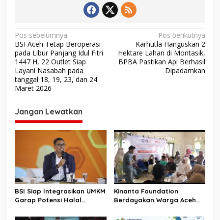
N
Pos sebelumnya
Pos berikutnya
BSI Aceh Tetap Beroperasi
Karhutla Hanguskan 2
a
pada Libur Panjang Idul Fitri
Hektare Lahan di Montasik,
v
1447 H, 22 Outlet Siap
BPBA Pastikan Api Berhasil
Layani Nasabah pada
Dipadamkan
i
tanggal 18, 19, 23, dan 24
Maret 2026
g
a
Jangan Lewatkan
s
i
p
o
s
BSI Siap Integrasikan UMKM
Kinanta Foundation
Garap Potensi Halal
Berdayakan Warga Aceh
Indonesia
Timur Melalui Pelatihan
Psikososial