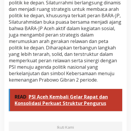
l
politik ke depan. ‎‎Silaturrahmi berlangsung dinamis
i
dan menjadi ruang strategis untuk membaca arah
t
politik ke depan, khususnya terkait peran BARA-JP, ‎
i
‎Silaturahmidan buka puasa bersama menjadi ajang
k
k
bahwa BARA-JP Aceh aktif dalam kegiatan sosial,
e
juga mengambil peran strategis dalam
D
merumuskan arah gerakan relawan dan peta
e
politik ke depan. Diharapkan terbangun langkah
p
a
yang lebih terarah, solid, dan terstruktur dalam
n
memperkuat peran relawan serta sinergi dengan
PSI menuju agenda politik nasional yang
berkelanjutan dan simbol Kebersamaan menuju
kemenangan Prabowo Gibran 2 periode.
READ
PSI Aceh Kembali Gelar Rapat dan
Konsolidasi Perkuat Struktur Pengurus
Ikuti Kami