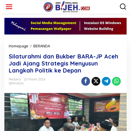
L
e
w
a
t
i
k
e
k
Homepage
/
BERANDA
S
o
i
n
Silaturahmi dan Bukber BARA-JP Aceh
l
t
a
Jadi Ajang Strategis Menyusun
e
t
Langkah Politik ke Depan
n
u
r
Redaksi
20 Maret 2026
a
BERANDA
h
m
i
d
a
n
B
u
k