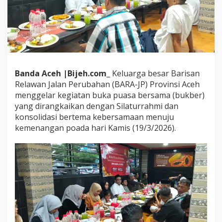
b
e
r
B
A
R
A
-
Banda Aceh |Bijeh.com_
Keluarga besar Barisan
J
Relawan Jalan Perubahan (BARA-JP) Provinsi Aceh
P
menggelar kegiatan buka puasa bersama (bukber)
A
yang dirangkaikan dengan Silaturrahmi dan
c
e
konsolidasi bertema kebersamaan menuju
h
kemenangan poada hari Kamis (19/3/2026).
J
a
d
i
A
j
a
n
g
S
t