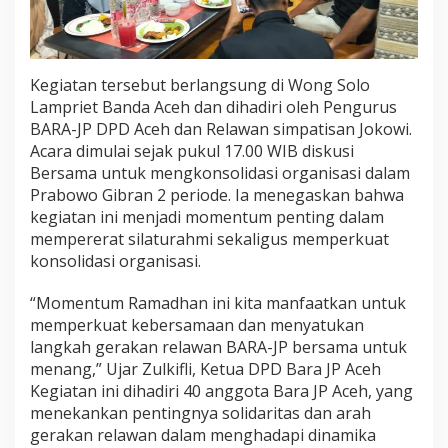
r
a
t
e
‎‎Kegiatan tersebut berlangsung di Wong Solo
g
Lampriet Banda Aceh dan dihadiri oleh Pengurus
i
s
BARA-JP DPD Aceh dan Relawan simpatisan Jokowi.
M
‎Acara dimulai sejak pukul 17.00 WIB diskusi
e
Bersama untuk mengkonsolidasi organisasi dalam
n
Prabowo Gibran 2 periode. Ia menegaskan bahwa
y
kegiatan ini menjadi momentum penting dalam
u
s
mempererat silaturahmi sekaligus memperkuat
u
konsolidasi organisasi.
n
L
‎“Momentum Ramadhan ini kita manfaatkan untuk
a
memperkuat kebersamaan dan menyatukan
n
g
langkah gerakan relawan BARA-JP bersama untuk
k
menang,” Ujar Zulkifli, Ketua DPD Bara JP Aceh
a
‎‎Kegiatan ini dihadiri 40 anggota Bara JP Aceh, yang
h
menekankan pentingnya solidaritas dan arah
P
o
gerakan relawan dalam menghadapi dinamika