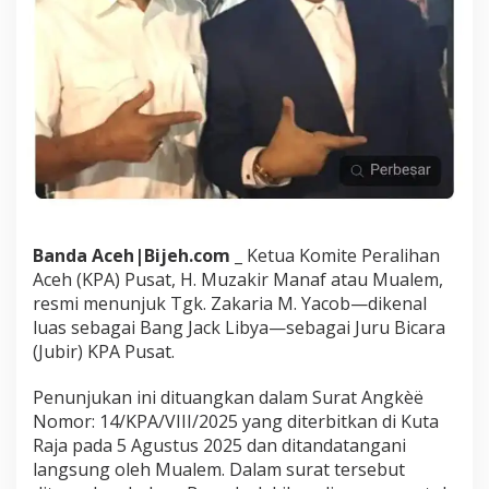
n
j
u
k
S
e
b
a
g
a
i
J
u
Banda Aceh|Bijeh.com
_ Ketua Komite Peralihan
r
Aceh (KPA) Pusat, H. Muzakir Manaf atau Mualem,
u
resmi menunjuk Tgk. Zakaria M. Yacob—dikenal
B
luas sebagai Bang Jack Libya—sebagai Juru Bicara
i
(Jubir) KPA Pusat.
c
a
r
Penunjukan ini dituangkan dalam Surat Angkèë
a
Nomor: 14/KPA/VIII/2025 yang diterbitkan di Kuta
K
Raja pada 5 Agustus 2025 dan ditandatangani
P
langsung oleh Mualem. Dalam surat tersebut
A
P