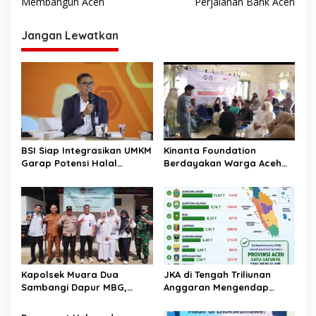
v
Membangun Aceh
Perjalanan Bank Aceh
i
Jangan Lewatkan
g
a
s
i
p
o
BSI Siap Integrasikan UMKM
Kinanta Foundation
s
Garap Potensi Halal
Berdayakan Warga Aceh
Indonesia
Timur Melalui Pelatihan
Psikososial
Kapolsek Muara Dua
JKA di Tengah Triliunan
Sambangi Dapur MBG,
Anggaran Mengendap
Pastikan Program Makan
pengamat soroti prioritas
Bergizi Gratis Berjalan
dan kualitas belanja publik