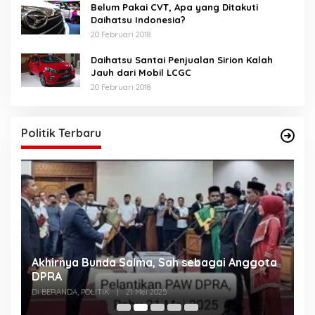
Belum Pakai CVT, Apa yang Ditakuti
Daihatsu Indonesia?
20 Februari 2018
Daihatsu Santai Penjualan Sirion Kalah
Jauh dari Mobil LCGC
20 Februari 2018
Politik Terbaru
Akhirnya Bunda Salma, Sah sebagai Anggota
U
n
DPRA
A
Di BERANDA, POLITIK
|
21 Mei 2025
Di