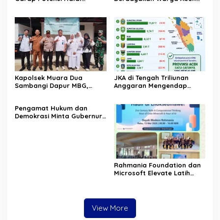
Indonesia
Timur Melalui Pelatihan
Psikososial
Kapolsek Muara Dua
JKA di Tengah Triliunan
Sambangi Dapur MBG,
Anggaran Mengendap
Pastikan Program Makan
pengamat soroti prioritas
Bergizi Gratis Berjalan
dan kualitas belanja publik
‎Pengamat Hukum dan
Sesuai SOP
pemerintah Aceh
Demokrasi Minta Gubernur
Aceh Evaluasi Pergub JKA
2026
Rahmania Foundation dan
Microsoft Elevate Latih
Guru Aceh Kuasai
Kecerdasan Buatan AI
View More