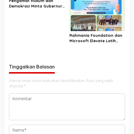
‎Pengamat Hukum dan
Sesuai SOP
pemerintah Aceh
Demokrasi Minta Gubernur
Aceh Evaluasi Pergub JKA
2026
Rahmania Foundation dan
Microsoft Elevate Latih
Guru Aceh Kuasai
Kecerdasan Buatan AI
Tinggalkan Balasan
Alamat email Anda tidak akan dipublikasikan.
Ruas yang wajib
ditandai
*