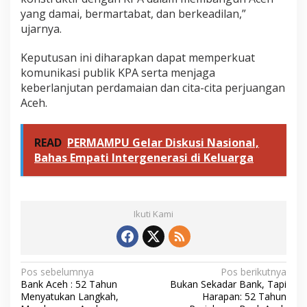
yang damai, bermartabat, dan berkeadilan,”
ujarnya.
Keputusan ini diharapkan dapat memperkuat
komunikasi publik KPA serta menjaga
keberlanjutan perdamaian dan cita-cita perjuangan
Aceh.
READ
PERMAMPU Gelar Diskusi Nasional,
Bahas Empati Intergenerasi di Keluarga
Ikuti Kami
N
Pos sebelumnya
Pos berikutnya
Bank Aceh : 52 Tahun
Bukan Sekadar Bank, Tapi
a
Menyatukan Langkah,
Harapan: 52 Tahun