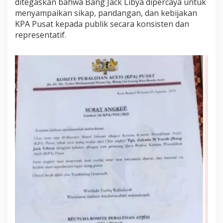
ditegaskan bahwa Bang Jack Libya dipercaya untuk
u
menyampaikan sikap, pandangan, dan kebijakan
s
KPA Pusat kepada publik secara konsisten dan
a
representatif.
t
o
l
e
h
M
u
a
l
e
m