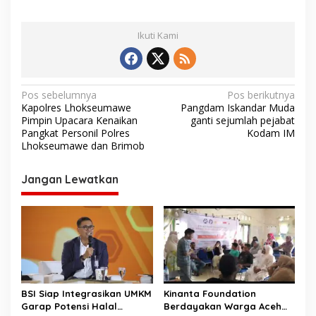
Ikuti Kami
N
Pos sebelumnya
Pos berikutnya
Kapolres Lhokseumawe
Pangdam Iskandar Muda
a
Pimpin Upacara Kenaikan
ganti sejumlah pejabat
v
Pangkat Personil Polres
Kodam IM
Lhokseumawe dan Brimob
i
g
Jangan Lewatkan
a
s
i
p
o
s
BSI Siap Integrasikan UMKM
Kinanta Foundation
Garap Potensi Halal
Berdayakan Warga Aceh