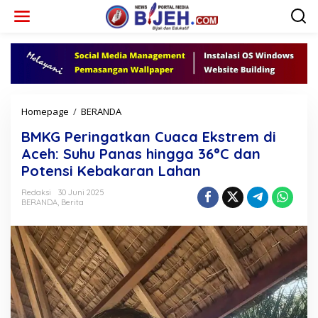
L
e
w
a
t
i
k
e
k
Homepage
/
BERANDA
B
o
M
n
BMKG Peringatkan Cuaca Ekstrem di
K
t
G
Aceh: Suhu Panas hingga 36°C dan
e
P
Potensi Kebakaran Lahan
n
e
r
Redaksi
30 Juni 2025
i
BERANDA
,
Berita
n
g
a
t
k
a
n
C
u