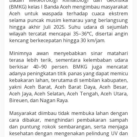
s
(BMKG) kelas I Banda Aceh mengimbau masyarakat
h
Aceh untuk waspada terhadap cuaca ekstrem
i
selama puncak musim kemarau yang berlangsung
n
hingga akhir Juli 2025. Suhu udara di sejumlah
g
g
wilayah tercatat mencapai 35–36°C, disertai angin
a
kencang berkecepatan hingga 30 km/jam.
3
6
Minimnya awan menyebabkan sinar matahari
°
terasa lebih terik, sementara kelembaban udara
C
d
berkisar 40–90 persen. BMKG juga mencatat
a
adanya peningkatan titik panas yang dapat memicu
n
kebakaran lahan, terutama di sembilan kabupaten,
P
yakni Aceh Barat, Aceh Barat Daya, Aceh Besar,
o
Aceh Jaya, Aceh Selatan, Aceh Tengah, Aceh Utara,
t
e
Bireuen, dan Nagan Raya.
n
s
Masyarakat diimbau tidak membuka lahan dengan
i
cara dibakar, menghindari pembakaran sampah
K
dan puntung rokok sembarangan, serta menjaga
e
b
kesehatan dengan mengenakan pelindung UV dan