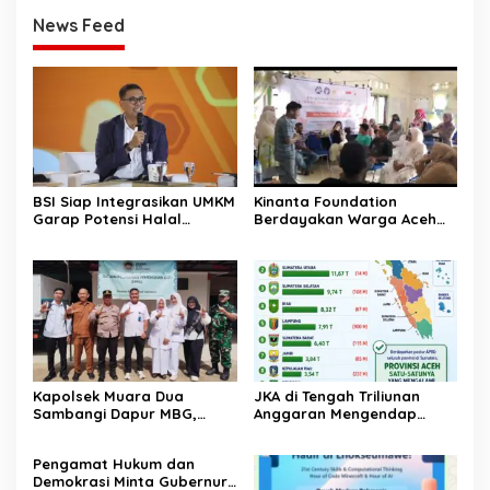
News Feed
BSI Siap Integrasikan UMKM
Kinanta Foundation
Garap Potensi Halal
Berdayakan Warga Aceh
Indonesia
Timur Melalui Pelatihan
Psikososial
Kapolsek Muara Dua
JKA di Tengah Triliunan
Sambangi Dapur MBG,
Anggaran Mengendap
Pastikan Program Makan
pengamat soroti prioritas
Bergizi Gratis Berjalan
dan kualitas belanja publik
‎Pengamat Hukum dan
Sesuai SOP
pemerintah Aceh
Demokrasi Minta Gubernur