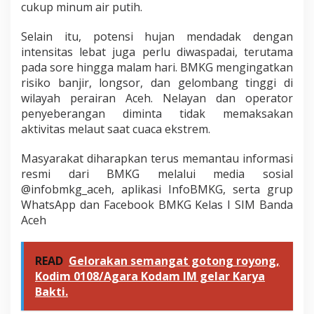
a
cukup minum air putih.
k
a
Selain itu, potensi hujan mendadak dengan
r
intensitas lebat juga perlu diwaspadai, terutama
a
n
pada sore hingga malam hari. BMKG mengingatkan
L
risiko banjir, longsor, dan gelombang tinggi di
a
wilayah perairan Aceh. Nelayan dan operator
h
penyeberangan diminta tidak memaksakan
a
n
aktivitas melaut saat cuaca ekstrem.
Masyarakat diharapkan terus memantau informasi
resmi dari BMKG melalui media sosial
@infobmkg_aceh, aplikasi InfoBMKG, serta grup
WhatsApp dan Facebook BMKG Kelas I SIM Banda
Aceh
READ
Gelorakan semangat gotong royong,
Kodim 0108/Agara Kodam IM gelar Karya
Bakti.