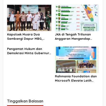
Indonesia
Timur Melalui Pelatihan
Psikososial
Kapolsek Muara Dua
JKA di Tengah Triliunan
Sambangi Dapur MBG,
Anggaran Mengendap
Pastikan Program Makan
pengamat soroti prioritas
Bergizi Gratis Berjalan
dan kualitas belanja publik
‎Pengamat Hukum dan
Sesuai SOP
pemerintah Aceh
Demokrasi Minta Gubernur
Aceh Evaluasi Pergub JKA
2026
Rahmania Foundation dan
Microsoft Elevate Latih
Guru Aceh Kuasai
Kecerdasan Buatan AI
Tinggalkan Balasan