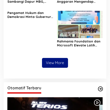
Sambangi Dapur MBG,
Anggaran Mengendap
Pastikan Program Makan
pengamat soroti prioritas
Bergizi Gratis Berjalan
dan kualitas belanja publik
‎Pengamat Hukum dan
Sesuai SOP
pemerintah Aceh
Demokrasi Minta Gubernur
Aceh Evaluasi Pergub JKA
2026
Rahmania Foundation dan
Microsoft Elevate Latih
Guru Aceh Kuasai
Kecerdasan Buatan AI
View More
Otomatif Terbaru