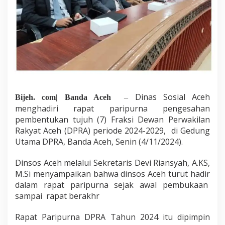
a
p
a
t
P
a
r
i
p
u
Dinas Sosial Aceh
Bijeh. com| Banda Aceh
–
r
n
menghadiri rapat paripurna pengesahan
a
pembentukan tujuh (7) Fraksi Dewan Perwakilan
P
Rakyat Aceh (DPRA) periode 2024-2029, di Gedung
e
Utama DPRA, Banda Aceh, Senin (4/11/2024).
m
b
e
Dinsos Aceh melalui Sekretaris Devi Riansyah, A.KS,
n
M.Si menyampaikan bahwa dinsos Aceh turut hadir
t
dalam rapat paripurna sejak awal pembukaan
u
sampai rapat berakhr
k
a
n
Rapat Paripurna DPRA Tahun 2024 itu dipimpin
F