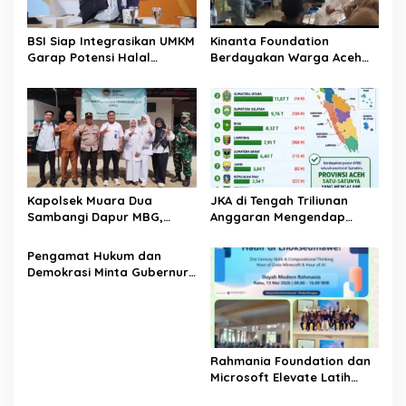
p
o
BSI Siap Integrasikan UMKM
Kinanta Foundation
s
Garap Potensi Halal
Berdayakan Warga Aceh
Indonesia
Timur Melalui Pelatihan
Psikososial
Kapolsek Muara Dua
JKA di Tengah Triliunan
Sambangi Dapur MBG,
Anggaran Mengendap
Pastikan Program Makan
pengamat soroti prioritas
Bergizi Gratis Berjalan
dan kualitas belanja publik
‎Pengamat Hukum dan
Sesuai SOP
pemerintah Aceh
Demokrasi Minta Gubernur
Aceh Evaluasi Pergub JKA
2026
Rahmania Foundation dan
Microsoft Elevate Latih
Guru Aceh Kuasai