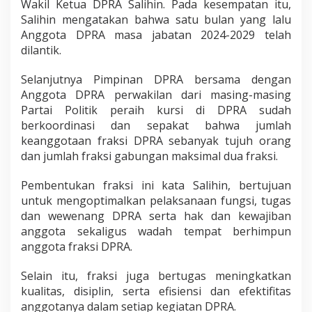
Wakil Ketua DPRA Salihin. Pada kesempatan itu,
r
Salihin mengatakan bahwa satu bulan yang lalu
a
Anggota DPRA masa jabatan 2024-2029 telah
k
dilantik.
s
i
D
Selanjutnya Pimpinan DPRA bersama dengan
P
Anggota DPRA perwakilan dari masing-masing
R
Partai Politik peraih kursi di DPRA sudah
A
berkoordinasi dan sepakat bahwa jumlah
keanggotaan fraksi DPRA sebanyak tujuh orang
dan jumlah fraksi gabungan maksimal dua fraksi.
Pembentukan fraksi ini kata Salihin, bertujuan
untuk mengoptimalkan pelaksanaan fungsi, tugas
dan wewenang DPRA serta hak dan kewajiban
anggota sekaligus wadah tempat berhimpun
anggota fraksi DPRA.
Selain itu, fraksi juga bertugas meningkatkan
kualitas, disiplin, serta efisiensi dan efektifitas
anggotanya dalam setiap kegiatan DPRA.