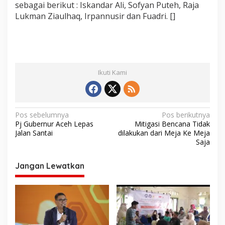
sebagai berikut : Iskandar Ali, Sofyan Puteh, Raja
Lukman Ziaulhaq, Irpannusir dan Fuadri. []
Ikuti Kami
N
Pos sebelumnya
Pos berikutnya
Pj Gubernur Aceh Lepas
Mitigasi Bencana Tidak
a
Jalan Santai
dilakukan dari Meja Ke Meja
v
Saja
i
Jangan Lewatkan
g
a
s
i