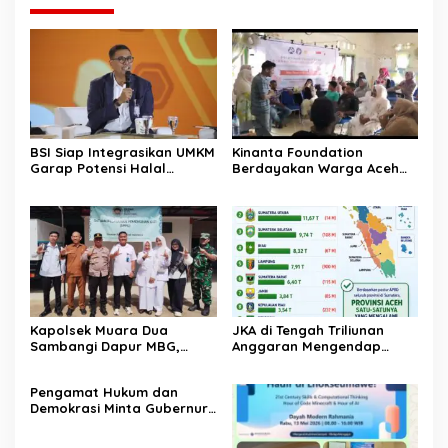
BSI Siap Integrasikan UMKM
Kinanta Foundation
Garap Potensi Halal
Berdayakan Warga Aceh
Indonesia
Timur Melalui Pelatihan
Psikososial
Kapolsek Muara Dua
JKA di Tengah Triliunan
Sambangi Dapur MBG,
Anggaran Mengendap
Pastikan Program Makan
pengamat soroti prioritas
Bergizi Gratis Berjalan
dan kualitas belanja publik
‎Pengamat Hukum dan
Sesuai SOP
pemerintah Aceh
Demokrasi Minta Gubernur
Aceh Evaluasi Pergub JKA
2026