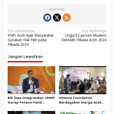
Ikuti Kami
N
Pos sebelumnya
Pos berikutnya
KNPI Aceh Ajak Masyarakat
Ungul 62 persen Mualem
a
Gunakan Hak Pilih pada
Dekfadh Pilkada Aceh 2024
v
Pilkada 2024
i
Jangan Lewatkan
g
a
s
i
p
o
BSI Siap Integrasikan UMKM
Kinanta Foundation
s
Garap Potensi Halal
Berdayakan Warga Aceh
Indonesia
Timur Melalui Pelatihan
Psikososial