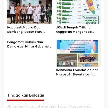
Kapolsek Muara Dua
JKA di Tengah Triliunan
Sambangi Dapur MBG,
Anggaran Mengendap
Pastikan Program Makan
pengamat soroti prioritas
Bergizi Gratis Berjalan
dan kualitas belanja publik
‎Pengamat Hukum dan
Sesuai SOP
pemerintah Aceh
Demokrasi Minta Gubernur
Aceh Evaluasi Pergub JKA
2026
Rahmania Foundation dan
Microsoft Elevate Latih
Guru Aceh Kuasai
Kecerdasan Buatan AI
Tinggalkan Balasan
Alamat email Anda tidak akan dipublikasikan.
Ruas yang wajib