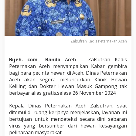
a
m
p
o
n
g
G
Zalsufran Kadis Peternakan Aceh
r
a
t
Bijeh. com |Banda
Aceh – Zalsufran Kadis
i
s
Peternakan Aceh menyampaikan Kabar gembira
bagi para pecinta hewan di Aceh, Dinas Peternakan
Aceh akan segera meluncurkan Klinik Hewan
Keliling dan Dokter Hewan Masuk Gampong tak
berbayar alias gratis.selasa 26 November 2024
Kepala Dinas Peternakan Aceh Zalsufran, saat
ditemui di ruang kerjanya menjelaskan, layanan ini
bertujuan untuk mendeteksi secara dini sebaran
virus yang bersumber dari hewan kesayangan
peliharaan masyarakat.