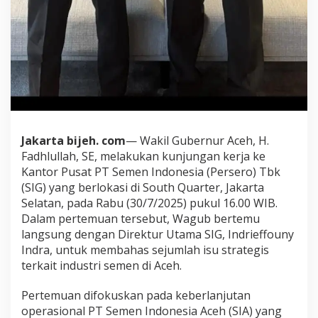
m
e
n
I
n
d
o
n
e
s
Jakarta bijeh. com
— Wakil Gubernur Aceh, H.
i
a
Fadhlullah, SE, melakukan kunjungan kerja ke
D
Kantor Pusat PT Semen Indonesia (Persero) Tbk
i
(SIG) yang berlokasi di South Quarter, Jakarta
b
Selatan, pada Rabu (30/7/2025) pukul 16.00 WIB.
u
k
Dalam pertemuan tersebut, Wagub bertemu
a
langsung dengan Direktur Utama SIG, Indrieffouny
u
Indra, untuk membahas sejumlah isu strategis
n
terkait industri semen di Aceh.
t
u
k
Pertemuan difokuskan pada keberlanjutan
U
operasional PT Semen Indonesia Aceh (SIA) yang