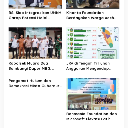
o
s
BSI Siap Integrasikan UMKM
Kinanta Foundation
Garap Potensi Halal
Berdayakan Warga Aceh
Indonesia
Timur Melalui Pelatihan
Psikososial
Kapolsek Muara Dua
JKA di Tengah Triliunan
Sambangi Dapur MBG,
Anggaran Mengendap
Pastikan Program Makan
pengamat soroti prioritas
Bergizi Gratis Berjalan
dan kualitas belanja publik
‎Pengamat Hukum dan
Sesuai SOP
pemerintah Aceh
Demokrasi Minta Gubernur
Aceh Evaluasi Pergub JKA
2026
Rahmania Foundation dan
Microsoft Elevate Latih
Guru Aceh Kuasai