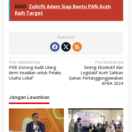
READ
Zulkifli Adam Siap Bantu PAN Aceh
Raih Target
Ikuti Kami
N
Pos sebelumnya
Pos berikutnya
PKB Dorong Audit Ulang
Sinergi Eksekutif dan
a
demi Keadilan untuk Pelaku
Legislatif Aceh Sahkan
v
Usaha Lokal”
Qanun Pertanggungjawaban
APBA 2024
i
g
Jangan Lewatkan
a
s
i
p