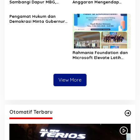
Sambangi Dapur MBG,
Anggaran Mengendap
Pastikan Program Makan
pengamat soroti prioritas
Bergizi Gratis Berjalan
dan kualitas belanja publik
‎Pengamat Hukum dan
Sesuai SOP
pemerintah Aceh
Demokrasi Minta Gubernur
Aceh Evaluasi Pergub JKA
2026
Rahmania Foundation dan
Microsoft Elevate Latih
Guru Aceh Kuasai
Kecerdasan Buatan AI
View More
Otomatif Terbaru