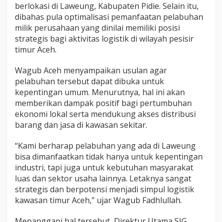
m
berlokasi di Laweung, Kabupaten Pidie. Selain itu,
u
dibahas pula optimalisasi pemanfaatan pelabuhan
m
milik perusahaan yang dinilai memiliki posisi
strategis bagi aktivitas logistik di wilayah pesisir
timur Aceh.
Wagub Aceh menyampaikan usulan agar
pelabuhan tersebut dapat dibuka untuk
kepentingan umum. Menurutnya, hal ini akan
memberikan dampak positif bagi pertumbuhan
ekonomi lokal serta mendukung akses distribusi
barang dan jasa di kawasan sekitar.
“Kami berharap pelabuhan yang ada di Laweung
bisa dimanfaatkan tidak hanya untuk kepentingan
industri, tapi juga untuk kebutuhan masyarakat
luas dan sektor usaha lainnya. Letaknya sangat
strategis dan berpotensi menjadi simpul logistik
kawasan timur Aceh,” ujar Wagub Fadhlullah.
Menanggapi hal tersebut, Direktur Utama SIG,