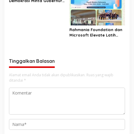
Demokrasi Minta Gubernur
Aceh Evaluasi Pergub JKA
2026
Rahmania Foundation dan
Microsoft Elevate Latih
Guru Aceh Kuasai
Kecerdasan Buatan AI
Tinggalkan Balasan
Alamat email Anda tidak akan dipublikasikan.
Ruas yang wajib
ditandai
*