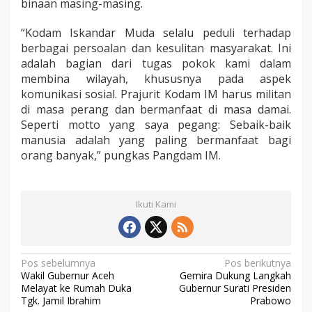
binaan masing-masing.
“Kodam Iskandar Muda selalu peduli terhadap
berbagai persoalan dan kesulitan masyarakat. Ini
adalah bagian dari tugas pokok kami dalam
membina wilayah, khususnya pada aspek
komunikasi sosial. Prajurit Kodam IM harus militan
di masa perang dan bermanfaat di masa damai.
Seperti motto yang saya pegang: Sebaik-baik
manusia adalah yang paling bermanfaat bagi
orang banyak,” pungkas Pangdam IM.
Ikuti Kami
N
Pos sebelumnya
Pos berikutnya
Wakil Gubernur Aceh
Gemira Dukung Langkah
a
Melayat ke Rumah Duka
Gubernur Surati Presiden
v
Tgk. Jamil Ibrahim
Prabowo