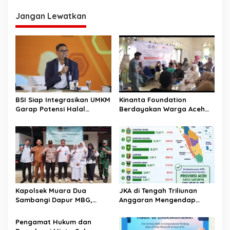
i
Jangan Lewatkan
g
a
s
i
p
o
BSI Siap Integrasikan UMKM
Kinanta Foundation
s
Garap Potensi Halal
Berdayakan Warga Aceh
Indonesia
Timur Melalui Pelatihan
Psikososial
Kapolsek Muara Dua
JKA di Tengah Triliunan
Sambangi Dapur MBG,
Anggaran Mengendap
Pastikan Program Makan
pengamat soroti prioritas
Bergizi Gratis Berjalan
dan kualitas belanja publik
‎Pengamat Hukum dan
Sesuai SOP
pemerintah Aceh