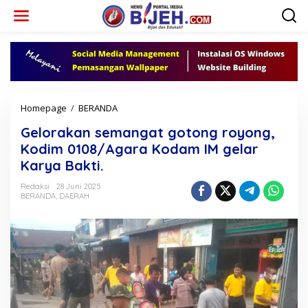
L
e
w
a
t
i
k
e
k
Homepage
/
BERANDA
G
o
e
n
Gelorakan semangat gotong royong,
l
t
o
Kodim 0108/Agara Kodam IM gelar
e
r
Karya Bakti.
n
a
k
Redaksi
28 Juni 2025
a
BERANDA
,
DAERAH
n
s
e
m
a
n
g
a
t