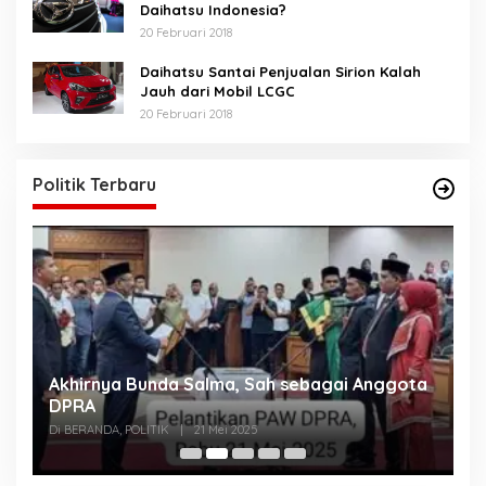
Daihatsu Indonesia?
20 Februari 2018
Daihatsu Santai Penjualan Sirion Kalah
Jauh dari Mobil LCGC
20 Februari 2018
Politik Terbaru
Akhirnya Bunda Salma, Sah sebagai Anggota
U
n
DPRA
A
Di BERANDA, POLITIK
|
21 Mei 2025
Di