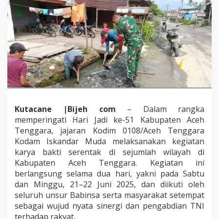
a
r
a
K
o
d
a
m
I
M
g
e
Kutacane |Bijeh com
– Dalam rangka
l
memperingati Hari Jadi ke-51 Kabupaten Aceh
a
Tenggara, jajaran Kodim 0108/Aceh Tenggara
r
Kodam Iskandar Muda melaksanakan kegiatan
K
a
karya bakti serentak di sejumlah wilayah di
r
Kabupaten Aceh Tenggara. Kegiatan ini
y
berlangsung selama dua hari, yakni pada Sabtu
a
dan Minggu, 21–22 Juni 2025, dan diikuti oleh
B
a
seluruh unsur Babinsa serta masyarakat setempat
k
sebagai wujud nyata sinergi dan pengabdian TNI
t
terhadap rakyat.