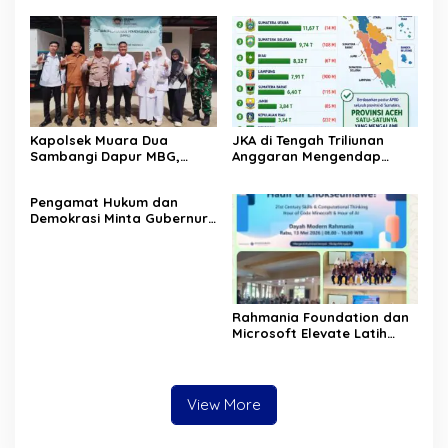
Psikososial
Kapolsek Muara Dua
JKA di Tengah Triliunan
Sambangi Dapur MBG,
Anggaran Mengendap
Pastikan Program Makan
pengamat soroti prioritas
Bergizi Gratis Berjalan
dan kualitas belanja publik
‎Pengamat Hukum dan
Sesuai SOP
pemerintah Aceh
Demokrasi Minta Gubernur
Aceh Evaluasi Pergub JKA
2026
Rahmania Foundation dan
Microsoft Elevate Latih
Guru Aceh Kuasai
Kecerdasan Buatan AI
View More