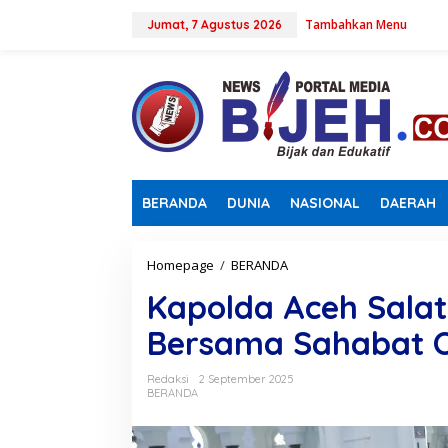
L
Tambahkan Menu
e
Jumat, 7 Agustus 2026
w
a
t
i
k
e
k
o
n
BERANDA
DUNIA
NASIONAL
DAERAH
t
e
n
Homepage
/
BERANDA
K
a
Kapolda Aceh Salat 
p
o
Bersama Sahabat O
l
d
a
Redaksi
2 September 2025
A
BERANDA
c
e
h