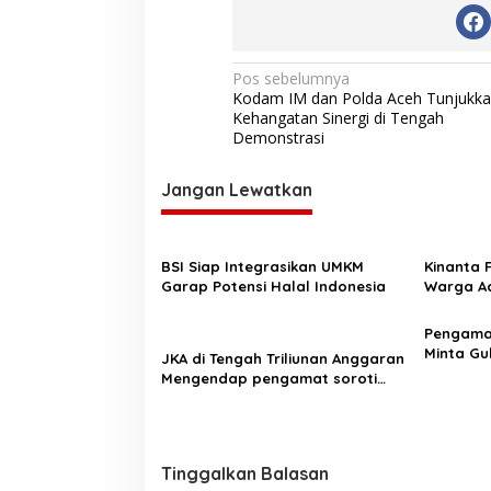
N
Pos sebelumnya
Kodam IM dan Polda Aceh Tunjukk
a
Kehangatan Sinergi di Tengah
v
Demonstrasi
i
Jangan Lewatkan
g
a
s
BSI Siap Integrasikan UMKM
Kinanta 
Garap Potensi Halal Indonesia
Warga Ac
i
Pelatihan
p
‎Pengam
o
Minta Gu
JKA di Tengah Triliunan Anggaran
Pergub J
Mengendap pengamat soroti
s
prioritas dan kualitas belanja
publik pemerintah Aceh
Tinggalkan Balasan