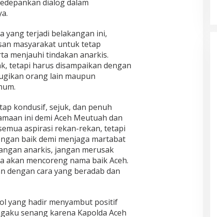
edepankan dialog dalam
s
e
k
a
n
e
a.
r
u
m
P
u
t
K
L
e
m
a
e
a
a yang terjadi belakangan ini,
n
a
n
r
m
g
san masyarakat untuk tetap
w
y
i
a
u
a menjauhi tindakan anarkis.
e
a
b
B
r
K
ak, tetapi harus disampaikan dengan
k
u
e
u
e
a
t
r
rugikan orang lain maupun
s
r
n
a
u
mum.
A
a
L
n
j
c
h
o
d
u
e
etap kondusif, sejuk, dan penuh
k
n
i
n
h
a
samaan ini demi Aceh Meutuah dan
j
K
g
A
n
a
a
T
mua aspirasi rekan-rekan, tetapi
u
P
k
n
r
ngan baik demi menjaga martabat
s
e
a
t
a
t
angan anarkis, jangan merusak
r
n
o
g
r
nya akan mencoreng nama baik Aceh.
s
H
r
e
a
o
a
D
d
kan dengan cara yang beradab dan
l
n
r
i
i
i
e
g
n
:
a
l
a
a
P
n
ol yang hadir menyambut positif
B
B
s
o
A
ngaku senang karena Kapolda Aceh
a
e
P
l
l