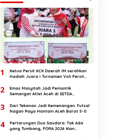
1
Ketua Persit KCK Daerah IM serahkan
Hadiah Juara I Turnamen Voli Persit
HUT RI Ke-80
2
Emas Masyitah Jadi Pemantik
Semangat Atlet Aceh di SETDA
Taekwondo Championship 2025
3
Dari Tekanan Jadi Kemenangan: Futsal
Nagan Raya Hantam Aceh Barat 5-0
4
Pertarungan Dua Saudara: Tak Ada
yang Tumbang, PORA 2026 Kian
Membara