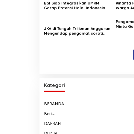
BSI Siap Integrasikan UMKM
Kinanta 
Garap Potensi Halal Indonesia
Warga Ac
Pelatihan
‎Pengam
Minta Gu
JKA di Tengah Triliunan Anggaran
Pergub J
Mengendap pengamat soroti
prioritas dan kualitas belanja
publik pemerintah Aceh
Kategori
BERANDA
Berita
DAERAH
DUNIA