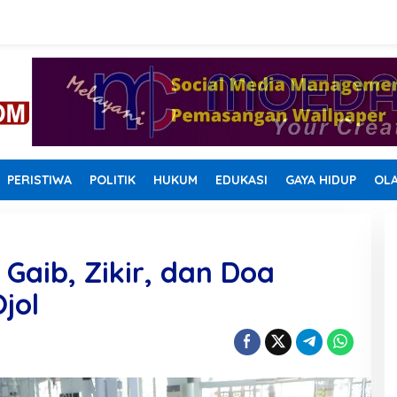
PERISTIWA
POLITIK
HUKUM
EDUKASI
GAYA HIDUP
OL
Gaib, Zikir, dan Doa
jol