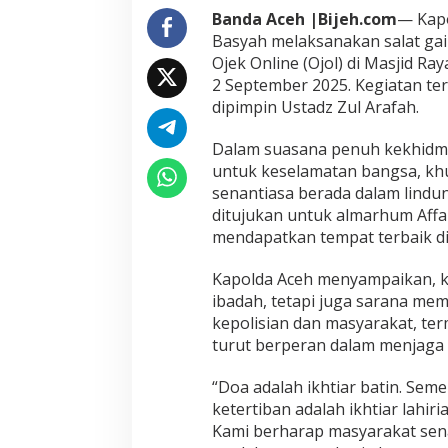
s
Banda Aceh |Bijeh.com
— Kapo
a
Basyah melaksanakan salat gai
m
Ojek Online (Ojol) di Masjid Ra
a
2 September 2025. Kegiatan ter
S
dipimpin Ustadz Zul Arafah.
a
h
a
Dalam suasana penuh kekhidma
b
untuk keselamatan bangsa, kh
a
senantiasa berada dalam lindun
t
ditujukan untuk almarhum Aff
O
j
mendapatkan tempat terbaik di 
o
l
Kapolda Aceh menyampaikan, k
ibadah, tetapi juga sarana mem
kepolisian dan masyarakat, ter
turut berperan dalam menjaga 
“Doa adalah ikhtiar batin. Se
ketertiban adalah ikhtiar lahir
Kami berharap masyarakat sen