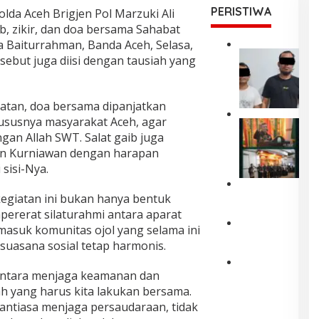
PERISTIWA
lda Aceh Brigjen Pol Marzuki Ali
b, zikir, dan doa bersama Sahabat
ya Baiturrahman, Banda Aceh, Selasa,
P
sebut juga diisi dengan tausiah yang
o
l
d
tan, doa bersama dipanjatkan
a
A
ususnya masyarakat Aceh, agar
W
c
gan Allah SWT. Salat gaib juga
a
e
g
an Kurniawan dengan harapan
h
u
sisi-Nya.
T
b
a
A
P
h
egiatan ini bukan hanya bentuk
c
o
a
pererat silaturahmi antara aparat
e
l
n
h
masuk komunitas ojol yang selama ini
r
F
D
K
suasana sosial tetap harmonis.
e
u
u
u
s
a
a
k
L
d
P
D
mentara menjaga keamanan dan
u
h
r
e
e
iah yang harus kita lakukan bersama.
h
o
i
l
n
k
antiasa menjaga persaudaraan, tidak
k
P
a
d
a