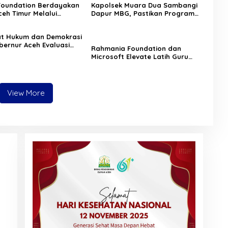
Foundation Berdayakan
Kapolsek Muara Dua Sambangi
eh Timur Melalui
Dapur MBG, Pastikan Program
 Psikososial
Makan Bergizi Gratis Berjalan
Sesuai SOP
at Hukum dan Demokrasi
bernur Aceh Evaluasi
Rahmania Foundation dan
KA 2026
Microsoft Elevate Latih Guru
Aceh Kuasai Kecerdasan Buatan
AI
View More