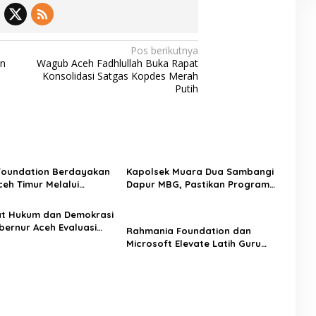
d
o
g
a
d
a
n
u
d
g
k
i
Pos berikutnya
E
s
A
an
Wagub Aceh Fadhlullah Buka Rapat
s
i
c
Konsolidasi Satgas Kopdes Merah
K
e
Putih
r
h
i
T
m
e
n
g
g
Foundation Berdayakan
Kapolsek Muara Dua Sambangi
a
eh Timur Melalui
Dapur MBG, Pastikan Program
r
 Psikososial
Makan Bergizi Gratis Berjalan
a
Sesuai SOP
at Hukum dan Demokrasi
bernur Aceh Evaluasi
Rahmania Foundation dan
KA 2026
Microsoft Elevate Latih Guru
Aceh Kuasai Kecerdasan Buatan
AI