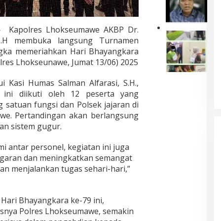
s
a
a
k
L
d
P
u
h
r
e
h
Kapolres Lhokseumawe AKBP Dr.
o
i
l
D
k
., M.H membuka langsung Turnamen
k
P
a
e
a
s
e
k
ngka memeriahkan Hari Bhayangkara
n
n
e
r
u
lres Lhokseunawe, Jumat 13/06) 2025
d
P
u
t
K
a
e
m
a
e
m
n
 Kasi Humas Salman Alfarasi, S.H.,
a
n
r
L
g
ni diikuti oleh 12 peserta yang
w
y
i
a
u
e
a
b
satuan fungsi dan Polsek jajaran di
m
r
K
k
u
we. Pertandingan akan berlangsung
a
u
e
a
t
B
s
an sistem gugur.
r
n
a
e
A
a
L
n
r
c
mi antar personel, kegiatan ini juga
h
o
d
u
e
k
n
i
ugaran dan meningkatkan semangat
j
h
a
j
K
n menjalankan tugas sehari-hari,”
u
A
n
a
a
n
u
P
k
n
g
s
e
a
t
T
t
ari Bhayangkara ke-79 ini,
r
n
o
r
r
s
H
r
susnya Polres Lhokseumawe, semakin
a
a
o
a
D