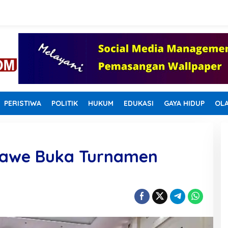
PERISTIWA
POLITIK
HUKUM
EDUKASI
GAYA HIDUP
OL
mawe Buka Turnamen