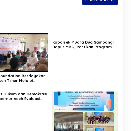
Kapolsek Muara Dua Sambangi
Dapur MBG, Pastikan Program
Makan Bergizi Gratis Berjalan
Sesuai SOP
Foundation Berdayakan
eh Timur Melalui
 Psikososial
at Hukum dan Demokrasi
bernur Aceh Evaluasi
KA 2026