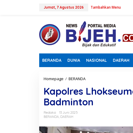
L
Tambahkan Menu
e
Jumat, 7 Agustus 2026
w
a
t
i
k
e
k
o
n
BERANDA
DUNIA
NASIONAL
DAERAH
t
e
n
Homepage
/
BERANDA
K
a
Kapolres Lhokseu
p
o
Badminton
l
r
e
Redaksi
13 Juni 2025
s
BERANDA
,
DAERAH
L
h
o