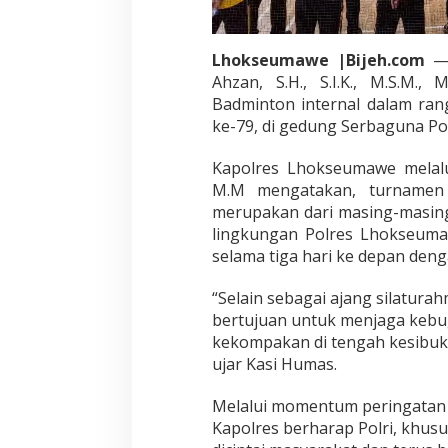
Lhokseumawe |Bijeh.com
— 
Ahzan, S.H., S.I.K., M.S.M
Badminton internal dalam ra
ke-79, di gedung Serbaguna Po
Kapolres Lhokseumawe melalui
M.M mengatakan, turnamen i
merupakan dari masing-masing 
lingkungan Polres Lhokseuma
selama tiga hari ke depan deng
“Selain sebagai ajang silaturah
bertujuan untuk menjaga keb
kekompakan di tengah kesibuka
ujar Kasi Humas.
Melalui momentum peringatan H
Kapolres berharap Polri, khu