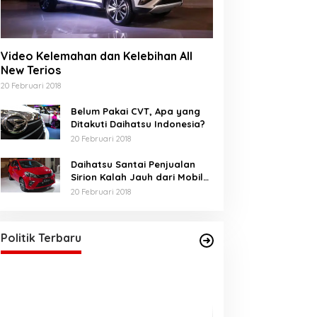
Video Kelemahan dan Kelebihan All
New Terios
20 Februari 2018
Belum Pakai CVT, Apa yang
Ditakuti Daihatsu Indonesia?
20 Februari 2018
Daihatsu Santai Penjualan
Sirion Kalah Jauh dari Mobil
LCGC
20 Februari 2018
Akhirnya Bunda Salma, Sah
sebagai Anggota DPRA
Di BERANDA, POLITIK
|
21 Mei 2025
Politik Terbaru