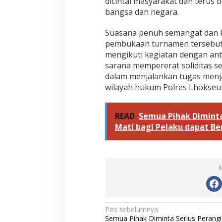
dicintai masyarakat dan terus
bangsa dan negara.
Suasana penuh semangat dan 
pembukaan turnamen tersebut. 
mengikuti kegiatan dengan ant
sarana mempererat soliditas s
dalam menjalankan tugas menj
wilayah hukum Polres Lhokse
READ
Semua Pihak Diminta
Mati bagi Pelaku dapat Ber
I
N
Pos sebelumnya
Semua Pihak Diminta Serius Perangi