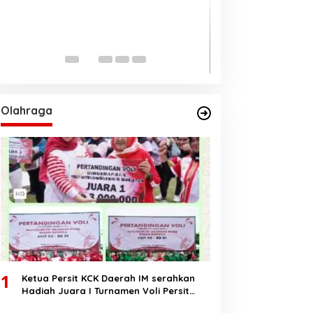
Ungul 62 persen
Pilkada Aceh 20
Di BERANDA, DAERAH, PO
2024
Olahraga
1
Ketua Persit KCK Daerah IM serahkan
Hadiah Juara I Turnamen Voli Persit
HUT RI Ke-80