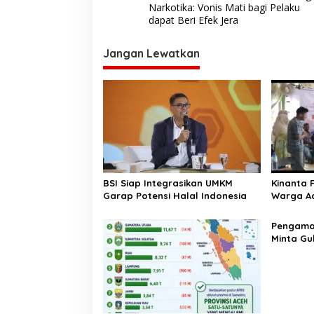
a
Narkotika: Vonis Mati bagi Pelaku
v
dapat Beri Efek Jera
i
Jangan Lewatkan
g
a
s
i
p
o
s
BSI Siap Integrasikan UMKM
Kinanta 
Garap Potensi Halal Indonesia
Warga Ac
Pelatihan
‎Pengam
Minta Gu
Pergub J