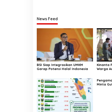
News Feed
BSI Siap Integrasikan UMKM
Kinanta 
Garap Potensi Halal Indonesia
Warga Ac
Pelatihan
‎Pengam
Minta Gu
Pergub J