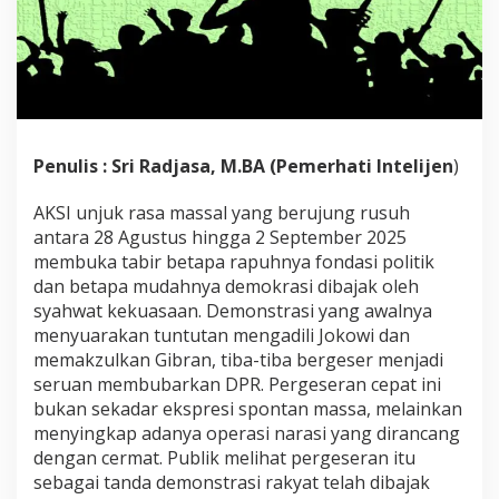
a
l
a
n
a
n
Penulis : Sri Radjasa, M.BA (Pemerhati Intelijen
)
AKSI unjuk rasa massal yang berujung rusuh
antara 28 Agustus hingga 2 September 2025
membuka tabir betapa rapuhnya fondasi politik
dan betapa mudahnya demokrasi dibajak oleh
syahwat kekuasaan. Demonstrasi yang awalnya
menyuarakan tuntutan mengadili Jokowi dan
memakzulkan Gibran, tiba-tiba bergeser menjadi
seruan membubarkan DPR. Pergeseran cepat ini
bukan sekadar ekspresi spontan massa, melainkan
menyingkap adanya operasi narasi yang dirancang
dengan cermat. Publik melihat pergeseran itu
sebagai tanda demonstrasi rakyat telah dibajak