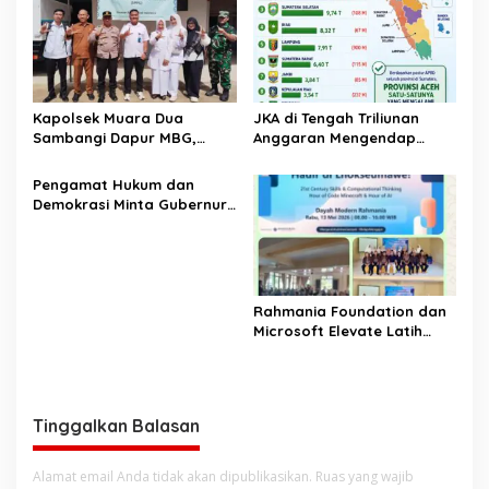
Kapolsek Muara Dua
JKA di Tengah Triliunan
Sambangi Dapur MBG,
Anggaran Mengendap
Pastikan Program Makan
pengamat soroti prioritas
Bergizi Gratis Berjalan
dan kualitas belanja publik
‎Pengamat Hukum dan
Sesuai SOP
pemerintah Aceh
Demokrasi Minta Gubernur
Aceh Evaluasi Pergub JKA
2026
Rahmania Foundation dan
Microsoft Elevate Latih
Guru Aceh Kuasai
Kecerdasan Buatan AI
Tinggalkan Balasan
Alamat email Anda tidak akan dipublikasikan.
Ruas yang wajib