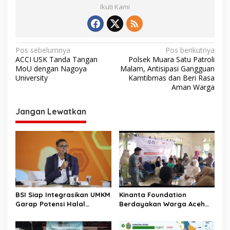
Ikuti Kami
N
Pos sebelumnya
Pos berikutnya
ACCI USK Tanda Tangan
Polsek Muara Satu Patroli
a
MoU dengan Nagoya
Malam, Antisipasi Gangguan
v
University
Kamtibmas dan Beri Rasa
Aman Warga
i
g
Jangan Lewatkan
a
s
i
p
o
s
BSI Siap Integrasikan UMKM
Kinanta Foundation
Garap Potensi Halal
Berdayakan Warga Aceh
Indonesia
Timur Melalui Pelatihan
Psikososial