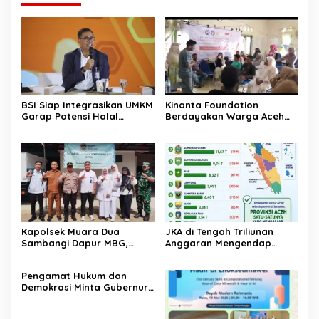
BSI Siap Integrasikan UMKM
Kinanta Foundation
Garap Potensi Halal
Berdayakan Warga Aceh
Indonesia
Timur Melalui Pelatihan
Psikososial
Kapolsek Muara Dua
JKA di Tengah Triliunan
Sambangi Dapur MBG,
Anggaran Mengendap
Pastikan Program Makan
pengamat soroti prioritas
Bergizi Gratis Berjalan
dan kualitas belanja publik
‎Pengamat Hukum dan
Sesuai SOP
pemerintah Aceh
Demokrasi Minta Gubernur
Aceh Evaluasi Pergub JKA
2026