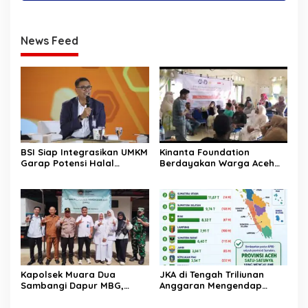
News Feed
BSI Siap Integrasikan UMKM
Kinanta Foundation
Garap Potensi Halal
Berdayakan Warga Aceh
Indonesia
Timur Melalui Pelatihan
Psikososial
Kapolsek Muara Dua
JKA di Tengah Triliunan
Sambangi Dapur MBG,
Anggaran Mengendap
Pastikan Program Makan
pengamat soroti prioritas
Bergizi Gratis Berjalan
dan kualitas belanja publik