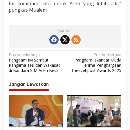
Ini komitmen kita untuk Aceh yang lebih adil,”
pungkas Mualem.
Ikuti Kami
N
Pos sebelumnya
Pos berikutnya
Pangdam IM Sambut
Pangdam Iskandar Muda
a
Panglima TNI dan Wakasad
Terima Penghargaan
v
di Bandara SIM Aceh Besar
Theacehpost Awards 2025
i
Jangan Lewatkan
g
a
s
i
p
o