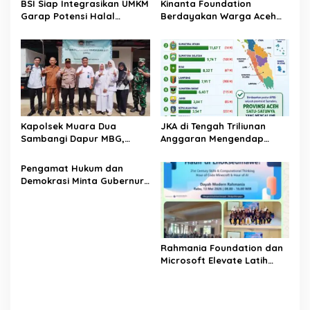
BSI Siap Integrasikan UMKM
Kinanta Foundation
s
Garap Potensi Halal
Berdayakan Warga Aceh
Indonesia
Timur Melalui Pelatihan
Psikososial
Kapolsek Muara Dua
JKA di Tengah Triliunan
Sambangi Dapur MBG,
Anggaran Mengendap
Pastikan Program Makan
pengamat soroti prioritas
Bergizi Gratis Berjalan
dan kualitas belanja publik
‎Pengamat Hukum dan
Sesuai SOP
pemerintah Aceh
Demokrasi Minta Gubernur
Aceh Evaluasi Pergub JKA
2026
Rahmania Foundation dan
Microsoft Elevate Latih
Guru Aceh Kuasai
Kecerdasan Buatan AI