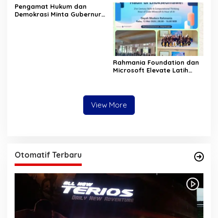
‎Pengamat Hukum dan
Sesuai SOP
pemerintah Aceh
Demokrasi Minta Gubernur
Aceh Evaluasi Pergub JKA
2026
Rahmania Foundation dan
Microsoft Elevate Latih
Guru Aceh Kuasai
Kecerdasan Buatan AI
View More
Otomatif Terbaru