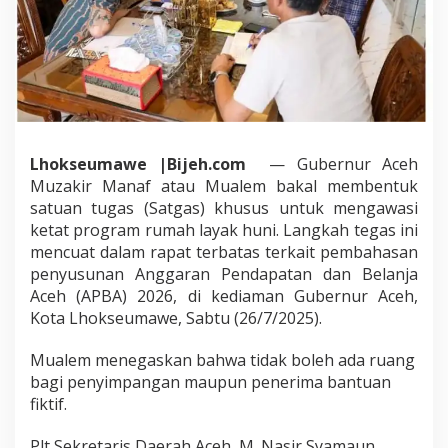
a
s
R
u
m
a
h
L
a
Lhokseumawe |Bijeh.com
— Gubernur Aceh
y
Muzakir Manaf atau Mualem bakal membentuk
a
satuan tugas (Satgas) khusus untuk mengawasi
k
ketat program rumah layak huni. Langkah tegas ini
H
u
mencuat dalam rapat terbatas terkait pembahasan
n
penyusunan Anggaran Pendapatan dan Belanja
i
Aceh (APBA) 2026, di kediaman Gubernur Aceh,
S
Kota Lhokseumawe, Sabtu (26/7/2025).
e
g
e
Mualem menegaskan bahwa tidak boleh ada ruang
r
bagi penyimpangan maupun penerima bantuan
a
fiktif.
S
a
Plt Sekretaris Daerah Aceh, M. Nasir Syamaun,
p