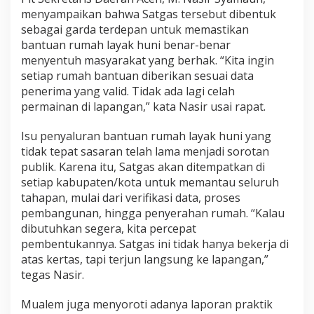
u
menyampaikan bahwa Satgas tersebut dibentuk
B
sebagai garda terdepan untuk memastikan
e
bantuan rumah layak huni benar-benar
r
menyentuh masyarakat yang berhak. “Kita ingin
s
setiap rumah bantuan diberikan sesuai data
i
h
penerima yang valid. Tidak ada lagi celah
P
permainan di lapangan,” kata Nasir usai rapat.
r
a
Isu penyaluran bantuan rumah layak huni yang
k
tidak tepat sasaran telah lama menjadi sorotan
t
i
publik. Karena itu, Satgas akan ditempatkan di
k
setiap kabupaten/kota untuk memantau seluruh
N
tahapan, mulai dari verifikasi data, proses
a
pembangunan, hingga penyerahan rumah. “Kalau
k
a
dibutuhkan segera, kita percepat
l
pembentukannya. Satgas ini tidak hanya bekerja di
”
atas kertas, tapi terjun langsung ke lapangan,”
tegas Nasir.
Mualem juga menyoroti adanya laporan praktik