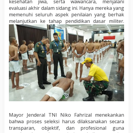
r
kesehatan jiwa, serta wawancara, menjalani
u
evaluasi akhir dalam sidang ini. Hanya mereka yang
s
memenuhi seluruh aspek penilaian yang berhak
S
melanjutkan ke tahap pendidikan dasar militer.
i
a
p
M
e
n
g
a
b
d
i
d
e
n
g
a
n
D
Mayor Jenderal TNI Niko Fahrizal menekankan
i
bahwa proses seleksi harus dilaksanakan secara
s
transparan, objektif, dan profesional guna
i