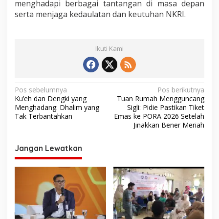
menghadapi berbagai tantangan di masa depan
serta menjaga kedaulatan dan keutuhan NKRI.
Ikuti Kami
N
Pos sebelumnya
Pos berikutnya
Ku’eh dan Dengki yang
Tuan Rumah Mengguncang
a
Menghadang: Dhalim yang
Sigli: Pidie Pastikan Tiket
v
Tak Terbantahkan
Emas ke PORA 2026 Setelah
Jinakkan Bener Meriah
i
g
Jangan Lewatkan
a
s
i
p
o