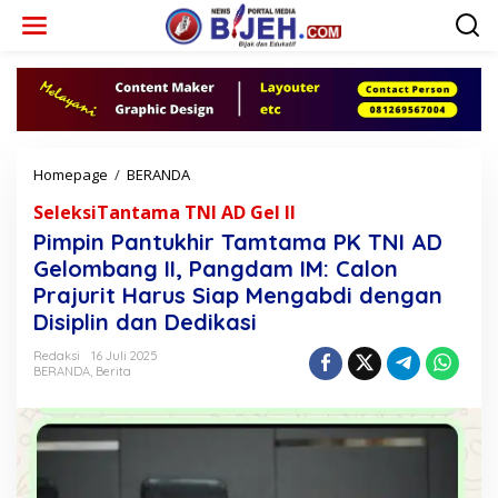
L
e
w
a
t
i
k
e
k
Homepage
/
BERANDA
P
o
i
n
SeleksiTantama TNI AD Gel II
m
t
p
Pimpin Pantukhir Tamtama PK TNI AD
e
i
Gelombang II, Pangdam IM: Calon
n
n
Prajurit Harus Siap Mengabdi dengan
P
a
Disiplin dan Dedikasi
n
t
Redaksi
16 Juli 2025
BERANDA
,
Berita
u
k
h
i
r
T
a