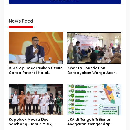
News Feed
BSI Siap Integrasikan UMKM
Kinanta Foundation
Garap Potensi Halal
Berdayakan Warga Aceh
Indonesia
Timur Melalui Pelatihan
Psikososial
Kapolsek Muara Dua
JKA di Tengah Triliunan
Sambangi Dapur MBG,
Anggaran Mengendap
Pastikan Program Makan
pengamat soroti prioritas