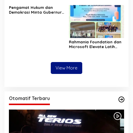
Bergizi Gratis Berjalan
dan kualitas belanja publik
‎Pengamat Hukum dan
Sesuai SOP
pemerintah Aceh
Demokrasi Minta Gubernur
Aceh Evaluasi Pergub JKA
2026
Rahmania Foundation dan
Microsoft Elevate Latih
Guru Aceh Kuasai
Kecerdasan Buatan AI
View More
Otomatif Terbaru