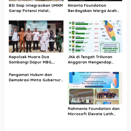
s
BSI Siap Integrasikan UMKM
Kinanta Foundation
Garap Potensi Halal
Berdayakan Warga Aceh
Indonesia
Timur Melalui Pelatihan
Psikososial
Kapolsek Muara Dua
JKA di Tengah Triliunan
Sambangi Dapur MBG,
Anggaran Mengendap
Pastikan Program Makan
pengamat soroti prioritas
Bergizi Gratis Berjalan
dan kualitas belanja publik
‎Pengamat Hukum dan
Sesuai SOP
pemerintah Aceh
Demokrasi Minta Gubernur
Aceh Evaluasi Pergub JKA
2026
Rahmania Foundation dan
Microsoft Elevate Latih
Guru Aceh Kuasai
Kecerdasan Buatan AI