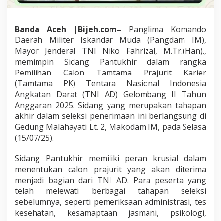
a
n
g
Banda Aceh |Bijeh.com–
Panglima Komando
d
Daerah Militer Iskandar Muda (Pangdam IM),
a
Mayor Jenderal TNI Niko Fahrizal, M.Tr.(Han).,
m
memimpin Sidang Pantukhir dalam rangka
I
M
Pemilihan Calon Tamtama Prajurit Karier
:
(Tamtama PK) Tentara Nasional Indonesia
C
Angkatan Darat (TNI AD) Gelombang II Tahun
a
Anggaran 2025. Sidang yang merupakan tahapan
l
akhir dalam seleksi penerimaan ini berlangsung di
o
n
Gedung Malahayati Lt. 2, Makodam IM, pada Selasa
P
(15/07/25).
r
a
Sidang Pantukhir memiliki peran krusial dalam
j
menentukan calon prajurit yang akan diterima
u
r
menjadi bagian dari TNI AD. Para peserta yang
i
telah melewati berbagai tahapan seleksi
t
sebelumnya, seperti pemeriksaan administrasi, tes
H
kesehatan, kesamaptaan jasmani, psikologi,
a