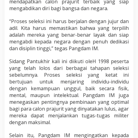
mendapatkan calon prajurit terbaik yang siap
p
l
mengabdikan diri bagi bangsa dan negara.
i
n
“Proses seleksi ini harus berjalan dengan jujur dan
d
adil. Kita harus memastikan bahwa yang terpilih
a
adalah mereka yang benar-benar layak dan siap
n
D
mengabdi kepada negara dengan penuh dedikasi
e
dan disiplin tinggi,” tegas Pangdam IM.
d
i
Sidang Pantukhir kali ini diikuti oleH 1998 peserta
k
yang telah lolos dari berbagai tahapan seleksi
a
s
sebelumnya. Proses seleksi yang ketat ini
i
bertujuan untuk menjaring individu-individu
dengan kemampuan unggul, baik secara fisik,
mental, maupun intelektual. Pangdam IM juga
menegaskan pentingnya pembinaan yang optimal
bagi para calon prajurit yang dinyatakan lulus, agar
mereka dapat menjalankan tugas-tugas militer
dengan maksimal.
Selain itu, Pangdam IM mengingatkan kepada