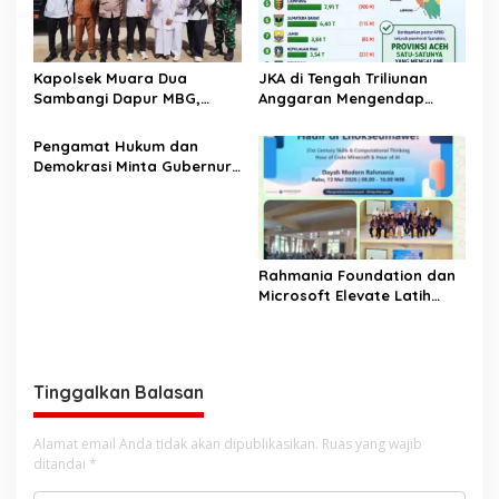
Kapolsek Muara Dua
JKA di Tengah Triliunan
Sambangi Dapur MBG,
Anggaran Mengendap
Pastikan Program Makan
pengamat soroti prioritas
Bergizi Gratis Berjalan
dan kualitas belanja publik
‎Pengamat Hukum dan
Sesuai SOP
pemerintah Aceh
Demokrasi Minta Gubernur
Aceh Evaluasi Pergub JKA
2026
Rahmania Foundation dan
Microsoft Elevate Latih
Guru Aceh Kuasai
Kecerdasan Buatan AI
Tinggalkan Balasan
Alamat email Anda tidak akan dipublikasikan.
Ruas yang wajib
ditandai
*