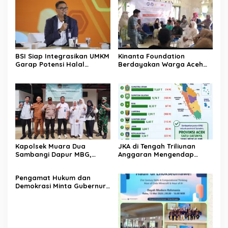
BSI Siap Integrasikan UMKM
Kinanta Foundation
Garap Potensi Halal
Berdayakan Warga Aceh
Indonesia
Timur Melalui Pelatihan
Psikososial
Kapolsek Muara Dua
JKA di Tengah Triliunan
Sambangi Dapur MBG,
Anggaran Mengendap
Pastikan Program Makan
pengamat soroti prioritas
Bergizi Gratis Berjalan
dan kualitas belanja publik
‎Pengamat Hukum dan
Sesuai SOP
pemerintah Aceh
Demokrasi Minta Gubernur
Aceh Evaluasi Pergub JKA
2026