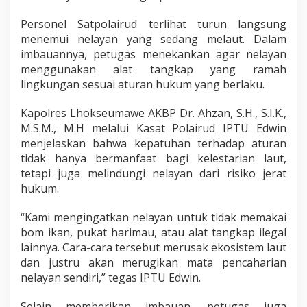
a
Personel Satpolairud terlihat turun langsung
u
t
menemui nelayan yang sedang melaut. Dalam
L
imbauannya, petugas menekankan agar nelayan
e
menggunakan alat tangkap yang ramah
s
lingkungan sesuai aturan hukum yang berlaku.
t
a
r
Kapolres Lhokseumawe AKBP Dr. Ahzan, S.H., S.I.K.,
i
M.S.M., M.H melalui Kasat Polairud IPTU Edwin
menjelaskan bahwa kepatuhan terhadap aturan
tidak hanya bermanfaat bagi kelestarian laut,
tetapi juga melindungi nelayan dari risiko jerat
hukum.
“Kami mengingatkan nelayan untuk tidak memakai
bom ikan, pukat harimau, atau alat tangkap ilegal
lainnya. Cara-cara tersebut merusak ekosistem laut
dan justru akan merugikan mata pencaharian
nelayan sendiri,” tegas IPTU Edwin.
Selain memberikan imbauan, petugas juga