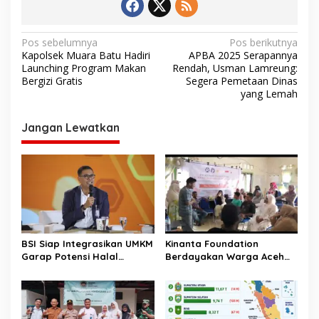
N
Pos sebelumnya
Pos berikutnya
Kapolsek Muara Batu Hadiri
APBA 2025 Serapannya
a
Launching Program Makan
Rendah, Usman Lamreung:
v
Bergizi Gratis
Segera Pemetaan Dinas
yang Lemah
i
g
Jangan Lewatkan
a
s
i
p
o
s
BSI Siap Integrasikan UMKM
Kinanta Foundation
Garap Potensi Halal
Berdayakan Warga Aceh
Indonesia
Timur Melalui Pelatihan
Psikososial