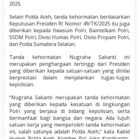
2025.
d
a
Selain Polda Aceh, tanda kehormatan berdasarkan
r
i
Keputusan Presiden RI Nomor 49/TK/2025 itu juga
P
diberikan kepada Itwasum Polri, Baintelkam Polri,
r
SSDM Polri, Divisi Humas Polri, Divisi Propam Polri,
e
dan Polda Sumatera Selatan.
s
i
d
Tanda kehormatan Nugraha Sakanti ini
e
merupakan penghargaan tertinggi dari Presiden
n
yang diberikan kepada satuan-satuan yang dinilai
berprestasi dalam menjalankan tugas-tugas
kepolisian.
“Nugraha Sakanti merupakan tanda kehormatan
yang diberikan kepada kesatuan di lingkungan
Polri yang berjasa di bidang kepolisian, serta
bermanfaat bagi bangsa dan negara. Ada tujuh
satuan kerja yang memperoleh tanda kehormatan
ini, salah satunya adalah Polda Aceh,” kata Kabid
Humas Polda Aceh, Kombes Pol. Joko Krisdiyanto,