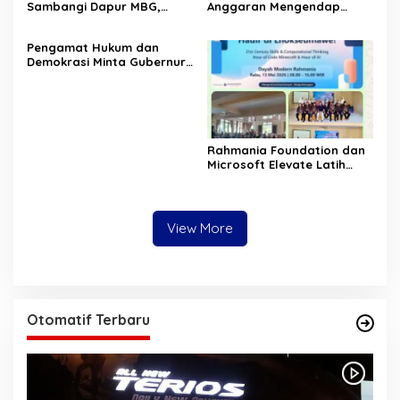
Sambangi Dapur MBG,
Anggaran Mengendap
Pastikan Program Makan
pengamat soroti prioritas
Bergizi Gratis Berjalan
dan kualitas belanja publik
‎Pengamat Hukum dan
Sesuai SOP
pemerintah Aceh
Demokrasi Minta Gubernur
Aceh Evaluasi Pergub JKA
2026
Rahmania Foundation dan
Microsoft Elevate Latih
Guru Aceh Kuasai
Kecerdasan Buatan AI
View More
Otomatif Terbaru