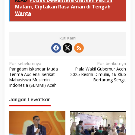
READ
Polsek Dewantara Giatkan Patroli
Malam, Ciptakan Rasa Aman di Tengah
Warga
Ikuti Kami
N
Pos sebelumnya
Pos berikutnya
Pangdam Iskandar Muda
Piala Wakil Gubernur Aceh
a
Terima Audiensi Serikat
2025 Resmi Dimulai, 16 Klub
v
Mahasiswa Muslimin
Bertarung Sengit
Indonesia (SEMMI) Aceh
i
g
Jangan Lewatkan
a
s
i
p