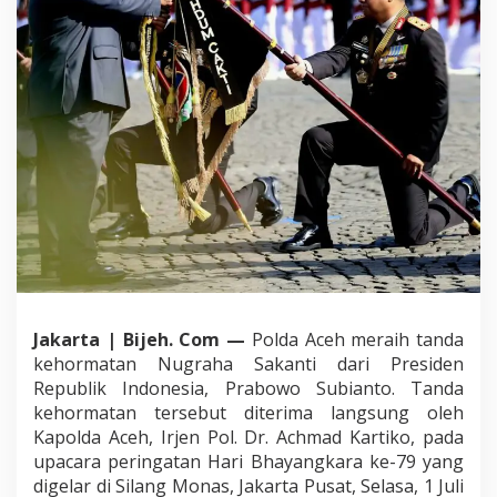
a
K
e
h
o
r
m
a
t
a
n
N
u
g
r
a
h
Jakarta | Bijeh. Com —
Polda Aceh meraih tanda
a
kehormatan Nugraha Sakanti dari Presiden
S
Republik Indonesia, Prabowo Subianto. Tanda
a
kehormatan tersebut diterima langsung oleh
k
Kapolda Aceh, Irjen Pol. Dr. Achmad Kartiko, pada
a
n
upacara peringatan Hari Bhayangkara ke-79 yang
t
digelar di Silang Monas, Jakarta Pusat, Selasa, 1 Juli
i