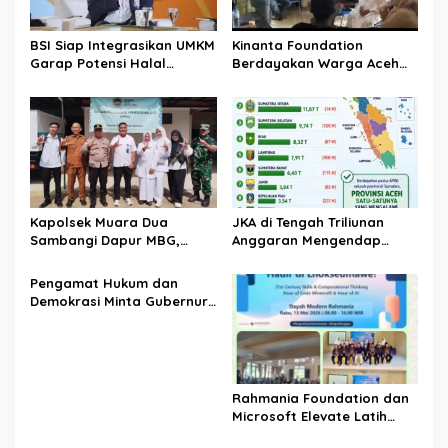
o
s
BSI Siap Integrasikan UMKM
Kinanta Foundation
Garap Potensi Halal
Berdayakan Warga Aceh
Indonesia
Timur Melalui Pelatihan
Psikososial
Kapolsek Muara Dua
JKA di Tengah Triliunan
Sambangi Dapur MBG,
Anggaran Mengendap
Pastikan Program Makan
pengamat soroti prioritas
Bergizi Gratis Berjalan
dan kualitas belanja publik
‎Pengamat Hukum dan
Sesuai SOP
pemerintah Aceh
Demokrasi Minta Gubernur
Aceh Evaluasi Pergub JKA
2026
Rahmania Foundation dan
Microsoft Elevate Latih
Guru Aceh Kuasai