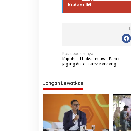
Kodam IM
I
N
Pos sebelumnya
Kapolres Lhokseumawe Panen
a
Jagung di Cot Girek Kandang
v
i
Jangan Lewatkan
g
a
s
i
p
o