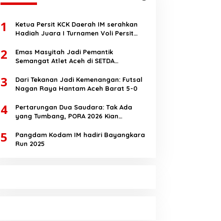
1
Ketua Persit KCK Daerah IM serahkan
Hadiah Juara I Turnamen Voli Persit
HUT RI Ke-80
2
Emas Masyitah Jadi Pemantik
Semangat Atlet Aceh di SETDA
Taekwondo Championship 2025
3
Dari Tekanan Jadi Kemenangan: Futsal
Nagan Raya Hantam Aceh Barat 5-0
4
Pertarungan Dua Saudara: Tak Ada
yang Tumbang, PORA 2026 Kian
Membara
5
Pangdam Kodam IM hadiri Bayangkara
Run 2025