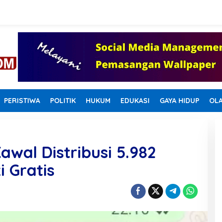
PERISTIWA
POLITIK
HUKUM
EDUKASI
GAYA HIDUP
OL
wal Distribusi 5.982
 Gratis