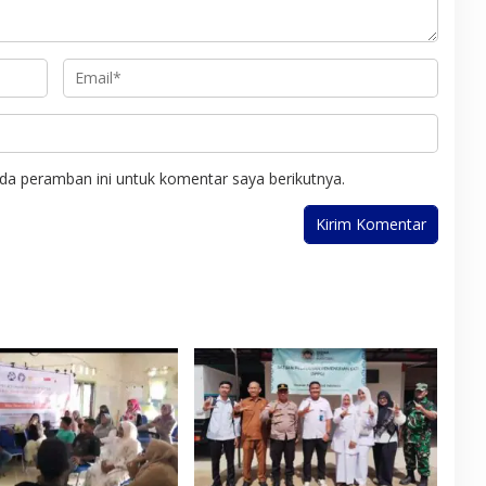
a
r
a
da peramban ini untuk komentar saya berikutnya.