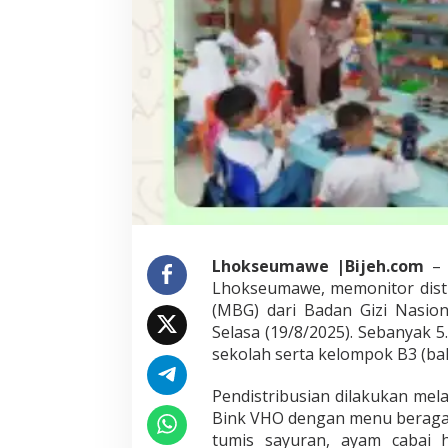
k
e
t
M
a
k
a
n
B
e
r
g
i
z
Lhokseumawe |Bijeh.com
– 
i
Lhokseumawe, memonitor distr
G
r
(MBG) dari Badan Gizi Nasio
a
Selasa (19/8/2025). Sebanyak 
t
sekolah serta kelompok B3 (bali
i
s
Pendistribusian dilakukan mel
Bink VHO dengan menu beragam, 
tumis sayuran, ayam cabai 