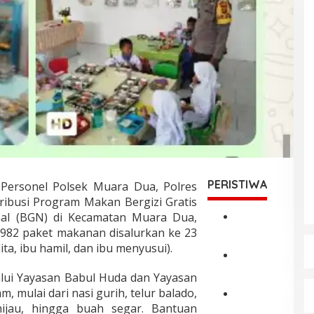
PERISTIWA
Personel Polsek Muara Dua, Polres
ibusi Program Makan Bergizi Gratis
nal (BGN) di Kecamatan Muara Dua,
P
5.982 paket makanan disalurkan ke 23
o
ta, ibu hamil, dan ibu menyusui).
l
d
W
alui Yayasan Babul Huda dan Yayasan
a
a
A
mulai dari nasi gurih, telur balado,
g
c
u
P
hijau, hingga buah segar. Bantuan