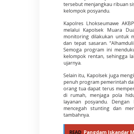
tersebut menjangkau ribuan sis
kelompok posyandu.
Kapolres Lhokseumawe AKBP Dr
melalui Kapolsek Muara Du
monitoring dilakukan untuk 
dan tepat sasaran. “Alhamduli
Semoga program ini menduku
kelompok rentan, sehingga lah
ujarnya.
Selain itu, Kapolsek juga me
penuh program pemerintah dal
orang tua dapat terus mempe
di rumah, menjaga pola hid
layanan posyandu. Dengan k
mencegah stunting dan menc
tambahnya.
READ
Pangdam Iskandar M