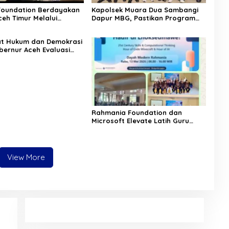
Foundation Berdayakan
Kapolsek Muara Dua Sambangi
eh Timur Melalui
Dapur MBG, Pastikan Program
 Psikososial
Makan Bergizi Gratis Berjalan
Sesuai SOP
at Hukum dan Demokrasi
bernur Aceh Evaluasi
KA 2026
Rahmania Foundation dan
Microsoft Elevate Latih Guru
Aceh Kuasai Kecerdasan Buatan
AI
View More