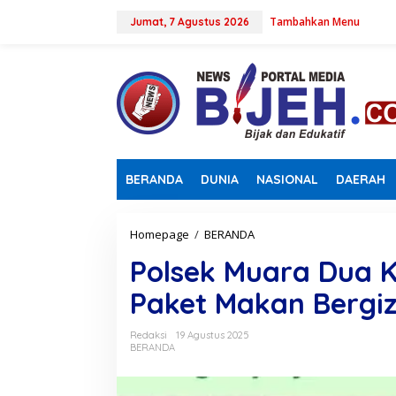
L
Tambahkan Menu
e
Jumat, 7 Agustus 2026
w
a
t
i
k
e
k
o
n
BERANDA
DUNIA
NASIONAL
DAERAH
t
e
n
Homepage
/
BERANDA
P
o
Polsek Muara Dua Ka
l
s
Paket Makan Bergizi
e
k
M
Redaksi
19 Agustus 2025
u
BERANDA
a
r
a