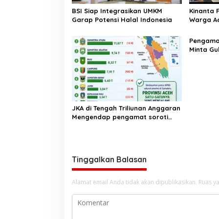
s
BSI Siap Integrasikan UMKM
Kinanta 
Garap Potensi Halal Indonesia
Warga Ac
Pelatihan
‎Pengam
Minta Gu
Pergub J
JKA di Tengah Triliunan Anggaran
Mengendap pengamat soroti
prioritas dan kualitas belanja
publik pemerintah Aceh
Tinggalkan Balasan
Alamat email Anda tidak akan dipublikasikan.
Ruas ya