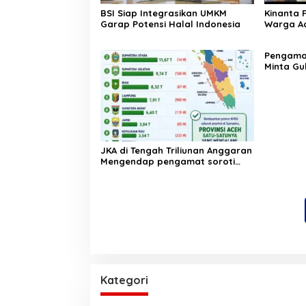
BSI Siap Integrasikan UMKM
Kinanta 
Garap Potensi Halal Indonesia
Warga Ac
Pelatihan
‎Pengam
Minta Gu
Pergub J
JKA di Tengah Triliunan Anggaran
Mengendap pengamat soroti
prioritas dan kualitas belanja
publik pemerintah Aceh
Kategori