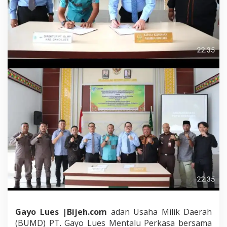
P
e
r
k
a
s
a
T
e
k
e
n
M
o
U
d
e
n
g
a
n
K
e
Gayo Lues |Bijeh.com
adan Usaha Milik Daerah
j
(BUMD) PT. Gayo Lues Mentalu Perkasa bersama
a