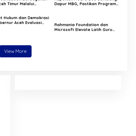
eh Timur Melalui
Dapur MBG, Pastikan Program
 Psikososial
Makan Bergizi Gratis Berjalan
Sesuai SOP
at Hukum dan Demokrasi
bernur Aceh Evaluasi
Rahmania Foundation dan
KA 2026
Microsoft Elevate Latih Guru
Aceh Kuasai Kecerdasan Buatan
AI
View More