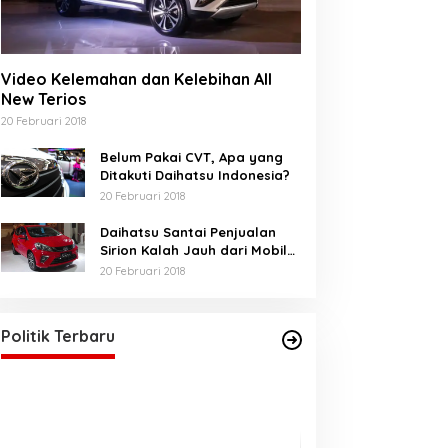
Video Kelemahan dan Kelebihan All
New Terios
20 Februari 2018
Belum Pakai CVT, Apa yang
Ditakuti Daihatsu Indonesia?
20 Februari 2018
Daihatsu Santai Penjualan
Sirion Kalah Jauh dari Mobil
LCGC
20 Februari 2018
Akhirnya Bunda Salma, Sah
sebagai Anggota DPRA
Di BERANDA, POLITIK
|
21 Mei 2025
Politik Terbaru