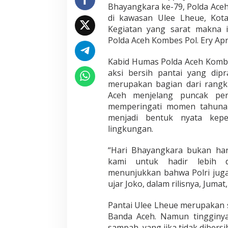
Bhayangkara ke-79, Polda Aceh
L
di kawasan Ulee Lheue, Kota
h
e
Kegiatan yang sarat makna i
u
Polda Aceh Kombes Pol. Ery Apr
e
Kabid Humas Polda Aceh Kombe
aksi bersih pantai yang dipr
merupakan bagian dari rangka
Aceh menjelang puncak peri
memperingati momen tahunan 
menjadi bentuk nyata keped
lingkungan.
“Hari Bhayangkara bukan ha
kami untuk hadir lebih d
menunjukkan bahwa Polri juga
ujar Joko, dalam rilisnya, Jumat,
Pantai Ulee Lheue merupakan sa
Banda Aceh. Namun tingginya
sampah, yang jika tidak dibersi