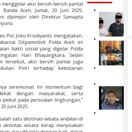
 menggelar aksi bersih-bersih pantai
Legalisasi Pertambangan Rakyat
 Banda Aceh, Jumat, 20 Juni 2025.
Diperlambat, Pemerintah Aceh
P
ni dipimpin oleh Direktur Samapta
Sibuk Berikan Karpet Merah
Di DAERAH, HUKUM, POLITIK
|
3 Agustus 2025
o
iyono.
kepada Korporasi
l
d
s Pol. Joko Krisdiyanto mengatakan,
a
A
akarsai Ditpamobvit Polda Aceh ini
W
c
ian bakti sosial yang digelar Polda
a
e
g
ngatan Hari Bhayangkara. Selain
h
u
tersebut, aksi bersih pantai juga
T
b
ulian Polri terhadap kelestarian
a
A
P
h
c
o
a
e
l
n
h
nya seremonial. Ini momentum bagi
r
F
D
K
ekat dengan masyarakat, serta
e
u
u
u
s
 peduli pada persoalan lingkungan,”
a
a
k
L
d
P
 20 Juni 2025.
u
h
r
e
h
o
i
l
D
k
lah satu destinasi wisata andalan di
k
P
a
e
a
 aktivitas wisata kerap menyisakan
s
e
k
n
n
e
hkan atau dikelola dengan baik, dapat
r
u