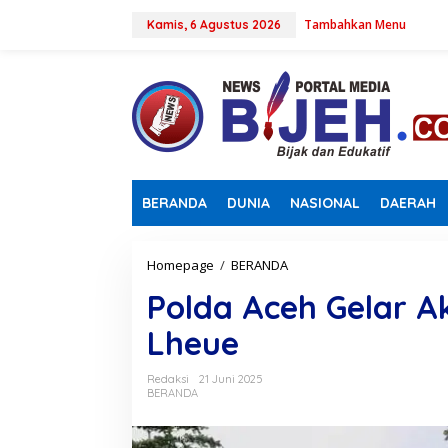
L
Tambahkan Menu
e
Kamis, 6 Agustus 2026
w
a
t
i
k
e
k
o
n
BERANDA
DUNIA
NASIONAL
DAERAH
t
e
n
Homepage
/
BERANDA
P
o
Polda Aceh Gelar Ak
l
d
Lheue
a
A
c
Redaksi
21 Juni 2025
e
BERANDA
h
G
e