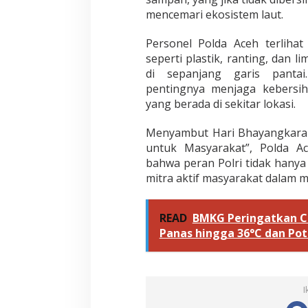
mencemari ekosistem laut.
Personel Polda Aceh terliha
seperti plastik, ranting, da
di sepanjang garis pantai
pentingnya menjaga kebersi
yang berada di sekitar lokasi.
Menyambut Hari Bhayangkara 
untuk Masyarakat”, Polda A
bahwa peran Polri tidak hanya
mitra aktif masyarakat dalam m
READ
BMKG Peringatkan Cu
Panas hingga 36°C dan Po
I