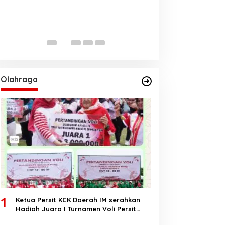
Ungul 62 persen
Pilkada Aceh 20
Di BERANDA, DAERAH, PO
2024
Olahraga
1
Ketua Persit KCK Daerah IM serahkan
Hadiah Juara I Turnamen Voli Persit
HUT RI Ke-80