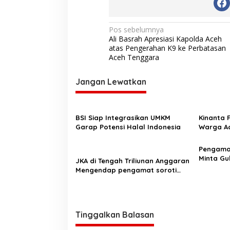
N
Pos sebelumnya
Ali Basrah Apresiasi Kapolda Aceh
a
atas Pengerahan K9 ke Perbatasan
v
Aceh Tenggara
i
Jangan Lewatkan
g
a
s
BSI Siap Integrasikan UMKM
Kinanta 
Garap Potensi Halal Indonesia
Warga Ac
i
Pelatihan
p
‎Pengam
o
Minta Gu
JKA di Tengah Triliunan Anggaran
Pergub J
Mengendap pengamat soroti
s
prioritas dan kualitas belanja
publik pemerintah Aceh
Tinggalkan Balasan