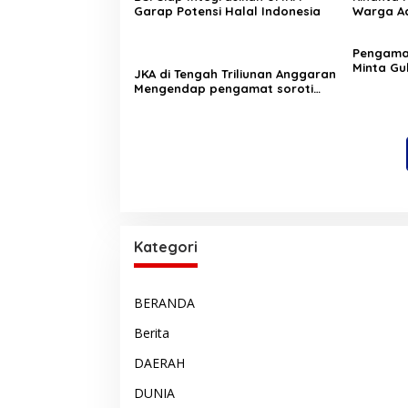
Garap Potensi Halal Indonesia
Warga Ac
Pelatihan
‎Pengam
Minta Gu
JKA di Tengah Triliunan Anggaran
Pergub J
Mengendap pengamat soroti
prioritas dan kualitas belanja
publik pemerintah Aceh
Kategori
BERANDA
Berita
DAERAH
DUNIA