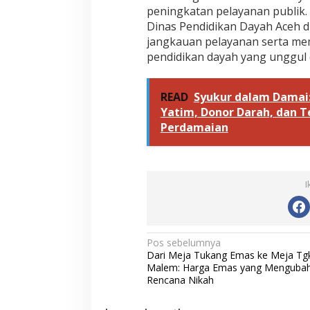
peningkatan pelayanan publik.
Dinas Pendidikan Dayah Aceh
jangkauan pelayanan serta me
pendidikan dayah yang unggul 
READ
Syukur dalam Damai:
Yatim, Donor Darah, dan
Perdamaian
I
N
Pos sebelumnya
Dari Meja Tukang Emas ke Meja Tg
a
Malem: Harga Emas yang Menguba
v
Rencana Nikah
i