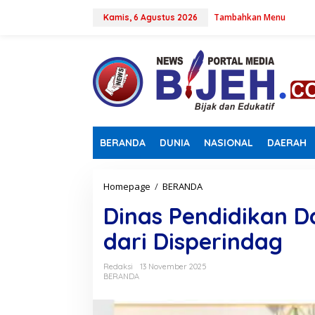
L
Tambahkan Menu
e
Kamis, 6 Agustus 2026
w
a
t
i
k
e
k
o
n
BERANDA
DUNIA
NASIONAL
DAERAH
t
e
n
Homepage
/
BERANDA
D
i
Dinas Pendidikan D
n
a
dari Disperindag
s
P
e
Redaksi
13 November 2025
n
BERANDA
d
i
d