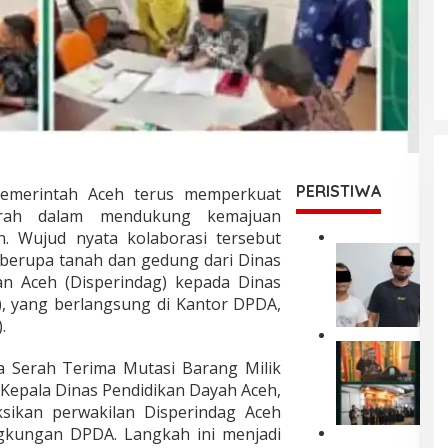
PERISTIWA
merintah Aceh terus memperkuat
aerah dalam mendukung kemajuan
n. Wujud nyata kolaborasi tersebut
P
 berupa tanah dan gedung dari Dinas
o
an Aceh (Disperindag) kepada Dinas
l
, yang berlangsung di Kantor DPDA,
d
.
a
A
W
c
a Serah Terima Mutasi Barang Milik
a
e
g
 Kepala Dinas Pendidikan Dayah Aceh,
h
u
aksikan perwakilan Disperindag Aceh
T
b
ingkungan DPDA. Langkah ini menjadi
a
A