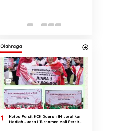
Ungul 62 persen
Pilkada Aceh 20
Di BERANDA, DAERAH, PO
2024
Olahraga
1
Ketua Persit KCK Daerah IM serahkan
Hadiah Juara I Turnamen Voli Persit
HUT RI Ke-80