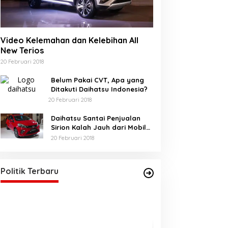
Video Kelemahan dan Kelebihan All
New Terios
20 Februari 2018
Belum Pakai CVT, Apa yang
Ditakuti Daihatsu Indonesia?
20 Februari 2018
Daihatsu Santai Penjualan
Sirion Kalah Jauh dari Mobil
LCGC
20 Februari 2018
Akhirnya Bunda Salma, Sah
sebagai Anggota DPRA
Di BERANDA, POLITIK
|
21 Mei 2025
Politik Terbaru