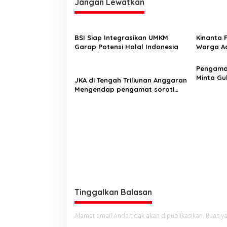
Jangan Lewatkan
g
a
s
BSI Siap Integrasikan UMKM
Kinanta 
Garap Potensi Halal Indonesia
Warga Ac
i
Pelatihan
p
‎Pengam
o
Minta Gu
JKA di Tengah Triliunan Anggaran
Pergub J
Mengendap pengamat soroti
s
prioritas dan kualitas belanja
publik pemerintah Aceh
Tinggalkan Balasan
Alamat email Anda tidak akan dipublikasikan.
Ruas ya