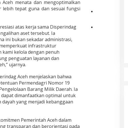
P
h
ah Aceh menata dan mengoptimalkan
c
o
a
 lebih tepat guna dan sesuai fungsi
e
l
n
h
r
F
D
K
e
u
u
u
s
siasi atas kerja sama Disperindag
a
a
k
L
d
P
D
galihan aset tersebut. Ia
u
h
r
e
e
 ini bukan sekadar administrasi,
h
o
i
l
n
k
 memperkuat infrastruktur
k
P
a
d
a
an kami kelola dengan penuh
s
e
k
a
n
e
r
u
m
ng penguatan layanan dan
P
u
t
K
L
h,” ujarnya.
e
m
a
e
a
n
a
n
r
m
g
perindag Aceh menjelaskan bahwa
w
y
i
a
u
ketentuan Permendagri Nomor 19
e
a
b
B
r
K
k
u
e
engelolaan Barang Milik Daerah. Ia
u
e
a
t
r
 dapat dimanfaatkan optimal untuk
s
r
n
a
u
A
n dayah yang menjadi kebanggaan
a
L
n
j
c
h
o
d
u
e
k
n
i
n
h
a
j
K
g
i komitmen Pemerintah Aceh dalam
A
n
a
a
T
ng transparan dan berorientasi pada
u