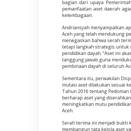
bagian dari upaya Pemerint
pemanfaatan aset daerah agar
kelembagaan.
Andriansyah menyampaikan apre
Aceh yang telah mendukung pen
menegaskan bahwa serah terima
tetapi langkah strategis untuk
pendidikan dayah. “Aset ini ak
tanggung jawab guna menduku
pembinaan dayah di seluruh Ace
Sementara itu, perwakilan Dis
mutasi aset dilakukan sesuai 
Tahun 2016 tentang Pedoman P
berharap aset yang diserahkan
meningkatkan mutu pendidika
Aceh.
Serah terima ini menjadi bukt
membangun tata kelola aset ya