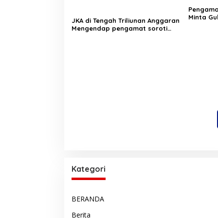
‎Pengam
Minta Gu
JKA di Tengah Triliunan Anggaran
Pergub J
Mengendap pengamat soroti
prioritas dan kualitas belanja
publik pemerintah Aceh
Kategori
BERANDA
Berita