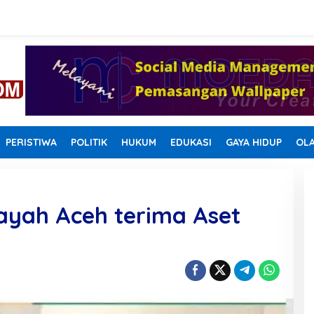
PERISTIWA
POLITIK
HUKUM
EDUKASI
GAYA HIDUP
OL
ayah Aceh terima Aset