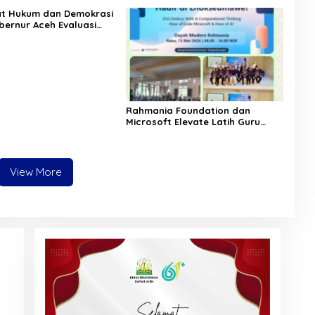
Sesuai SOP
at Hukum dan Demokrasi
bernur Aceh Evaluasi
KA 2026
Rahmania Foundation dan
Microsoft Elevate Latih Guru
Aceh Kuasai Kecerdasan Buatan
AI
View More