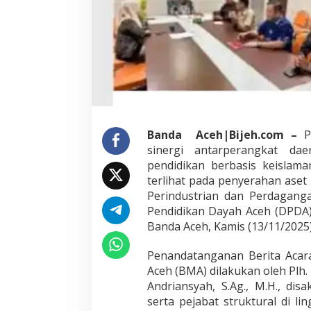
r
i
D
i
s
p
e
r
i
n
Banda Aceh|Bijeh.com –
Pe
d
sinergi antarperangkat d
a
g
pendidikan berbasis keislama
terlihat pada penyerahan aset
Perindustrian dan Perdagang
Pendidikan Dayah Aceh (DPDA)
Banda Aceh, Kamis (13/11/2025)
Penandatanganan Berita Acar
Aceh (BMA) dilakukan oleh Plh.
Andriansyah, S.Ag., M.H., dis
serta pejabat struktural di l