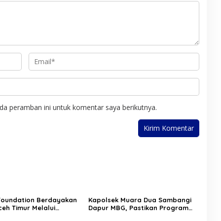
a
da peramban ini untuk komentar saya berikutnya.
Foundation Berdayakan
Kapolsek Muara Dua Sambangi
eh Timur Melalui
Dapur MBG, Pastikan Program
 Psikososial
Makan Bergizi Gratis Berjalan