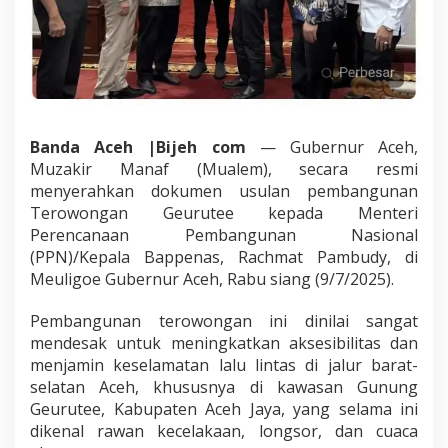
e
,
H
a
r
a
p
a
Banda Aceh |Bijeh com
— Gubernur Aceh,
n
Muzakir Manaf (Mualem), secara resmi
B
menyerahkan dokumen usulan pembangunan
a
Terowongan Geurutee kepada Menteri
r
u
Perencanaan Pembangunan Nasional
K
(PPN)/Kepala Bappenas, Rachmat Pambudy, di
e
Meuligoe Gubernur Aceh, Rabu siang (9/7/2025).
s
e
Pembangunan terowongan ini dinilai sangat
l
a
mendesak untuk meningkatkan aksesibilitas dan
m
menjamin keselamatan lalu lintas di jalur barat-
a
selatan Aceh, khususnya di kawasan Gunung
t
Geurutee, Kabupaten Aceh Jaya, yang selama ini
a
dikenal rawan kecelakaan, longsor, dan cuaca
n
d