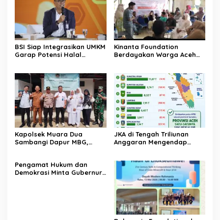
BSI Siap Integrasikan UMKM
Kinanta Foundation
Garap Potensi Halal
Berdayakan Warga Aceh
Indonesia
Timur Melalui Pelatihan
Psikososial
Kapolsek Muara Dua
JKA di Tengah Triliunan
Sambangi Dapur MBG,
Anggaran Mengendap
Pastikan Program Makan
pengamat soroti prioritas
Bergizi Gratis Berjalan
dan kualitas belanja publik
‎Pengamat Hukum dan
Sesuai SOP
pemerintah Aceh
Demokrasi Minta Gubernur
Aceh Evaluasi Pergub JKA
2026