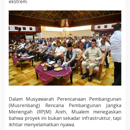
ekstrem.
a
n
K
o
n
e
k
t
i
v
i
t
a
s
A
c
e
h
Dalam Musyawarah Perencanaan Pembangunan
(Musrenbang) Rencana Pembangunan Jangka
Menengah (RPJM) Aceh, Mualem menegaskan
bahwa proyek ini bukan sekadar infrastruktur, tapi
ikhtiar menyelamatkan nyawa.