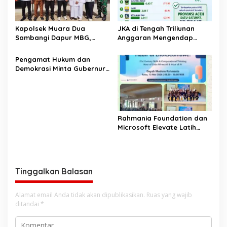
Kapolsek Muara Dua
JKA di Tengah Triliunan
Sambangi Dapur MBG,
Anggaran Mengendap
Pastikan Program Makan
pengamat soroti prioritas
Bergizi Gratis Berjalan
dan kualitas belanja publik
‎Pengamat Hukum dan
Sesuai SOP
pemerintah Aceh
Demokrasi Minta Gubernur
Aceh Evaluasi Pergub JKA
2026
Rahmania Foundation dan
Microsoft Elevate Latih
Guru Aceh Kuasai
Kecerdasan Buatan AI
Tinggalkan Balasan
Alamat email Anda tidak akan dipublikasikan.
Ruas yang wajib
ditandai
*