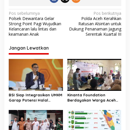
N
Pos sebelumnya
Pos berikutnya
Polsek Dewantara Gelar
Polda Aceh Kerahkan
a
Strong Point Pagi Wujudkan
Ratusan Alsintan untuk
v
Kelancaran lalu lintas dan
Dukung Penanaman Jagung
keamanan Anak
Serentak Kuartal III
i
g
Jangan Lewatkan
a
s
i
p
o
s
BSI Siap Integrasikan UMKM
Kinanta Foundation
Garap Potensi Halal
Berdayakan Warga Aceh
Indonesia
Timur Melalui Pelatihan
Psikososial