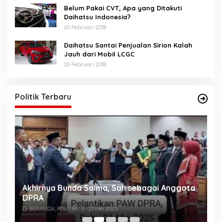
Belum Pakai CVT, Apa yang Ditakuti
Daihatsu Indonesia?
20 Februari 2018
Daihatsu Santai Penjualan Sirion Kalah
Jauh dari Mobil LCGC
20 Februari 2018
Politik Terbaru
Akhirnya Bunda Salma, Sah sebagai Anggota
U
n
DPRA
A
Di BERANDA, POLITIK
|
21 Mei 2025
Di