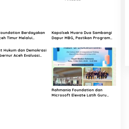
u
d
P
a
a
r
r
n
o
g
g
d
a
E
u
d
s
k
i
Foundation Berdayakan
Kapolsek Muara Dua Sambangi
K
s
A
eh Timur Melalui
Dapur MBG, Pastikan Program
r
i
c
 Psikososial
Makan Bergizi Gratis Berjalan
i
e
Sesuai SOP
m
at Hukum dan Demokrasi
h
bernur Aceh Evaluasi
T
KA 2026
e
n
g
g
a
r
Rahmania Foundation dan
a
Microsoft Elevate Latih Guru
Aceh Kuasai Kecerdasan Buatan
AI