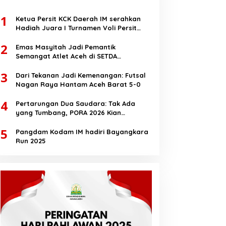
1
Ketua Persit KCK Daerah IM serahkan
Hadiah Juara I Turnamen Voli Persit
HUT RI Ke-80
2
Emas Masyitah Jadi Pemantik
Semangat Atlet Aceh di SETDA
Taekwondo Championship 2025
3
Dari Tekanan Jadi Kemenangan: Futsal
Nagan Raya Hantam Aceh Barat 5-0
4
Pertarungan Dua Saudara: Tak Ada
yang Tumbang, PORA 2026 Kian
Membara
5
Pangdam Kodam IM hadiri Bayangkara
Run 2025