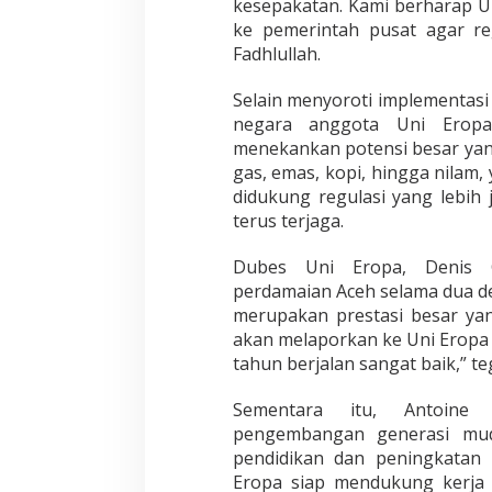
kesepakatan. Kami berharap U
a
ke pemerintah pusat agar re
h
Fadhlullah.
a
s
Selain menyoroti implementas
P
e
negara anggota Uni Eropa 
r
menekankan potensi besar yang 
d
gas, emas, kopi, hingga nilam, 
a
didukung regulasi yang lebih 
m
a
terus terjaga.
i
a
Dubes Uni Eropa, Denis C
n
perdamaian Aceh selama dua dek
A
merupakan prestasi besar yan
c
e
akan melaporkan ke Uni Eropa
h
tahun berjalan sangat baik,” te
d
a
Sementara itu, Antoine 
n
pengembangan generasi mud
I
n
pendidikan dan peningkatan
v
Eropa siap mendukung kerja 