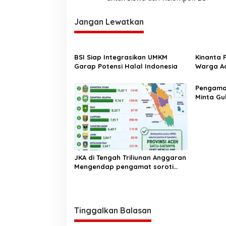
v
i
Jangan Lewatkan
g
a
s
BSI Siap Integrasikan UMKM
Kinanta 
Garap Potensi Halal Indonesia
Warga Ac
i
Pelatihan
p
‎Pengam
o
Minta Gu
Pergub J
s
JKA di Tengah Triliunan Anggaran
Mengendap pengamat soroti
prioritas dan kualitas belanja
publik pemerintah Aceh
Tinggalkan Balasan