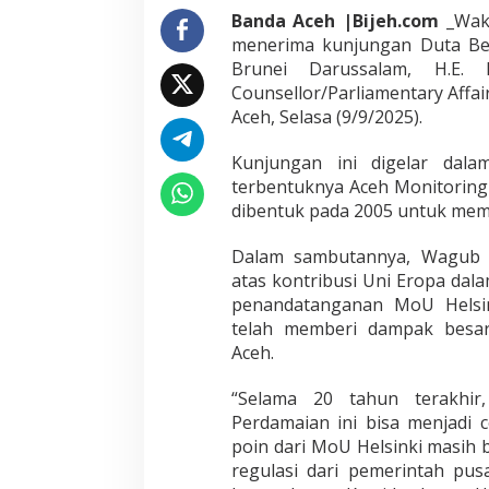
l
Banda Aceh |Bijeh.com
_Waki
l
menerima kunjungan Duta Be
a
Brunei Darussalam, H.E. 
h
Counsellor/Parliamentary Affair
T
Aceh, Selasa (9/9/2025).
e
r
i
Kunjungan ini digelar dal
m
terbentuknya Aceh Monitoring
a
dibentuk pada 2005 untuk mem
D
u
b
Dalam sambutannya, Wagub F
e
atas kontribusi Uni Eropa dal
s
penandatanganan MoU Helsi
U
telah memberi dampak besar
n
Aceh.
i
E
r
“Selama 20 tahun terakhir,
o
Perdamaian ini bisa menjadi 
p
poin dari MoU Helsinki masih
a
regulasi dari pemerintah pu
,
B