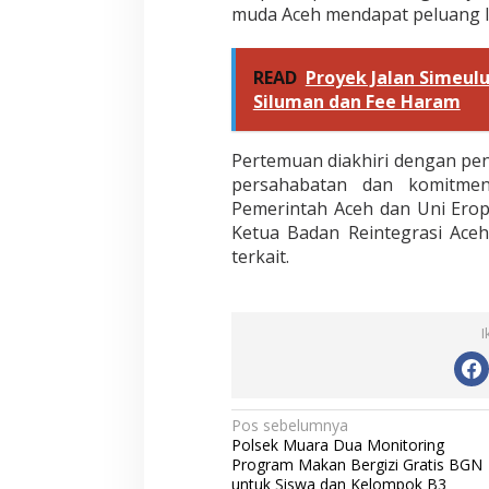
e
muda Aceh mendapat peluang l
s
t
a
READ
Proyek Jalan Simeulu
s
Siluman dan Fee Haram
i
Pertemuan diakhiri dengan pe
persahabatan dan komitme
Pemerintah Aceh dan Uni Erop
Ketua Badan Reintegrasi Aceh
terkait.
I
N
Pos sebelumnya
Polsek Muara Dua Monitoring
a
Program Makan Bergizi Gratis BGN
untuk Siswa dan Kelompok B3