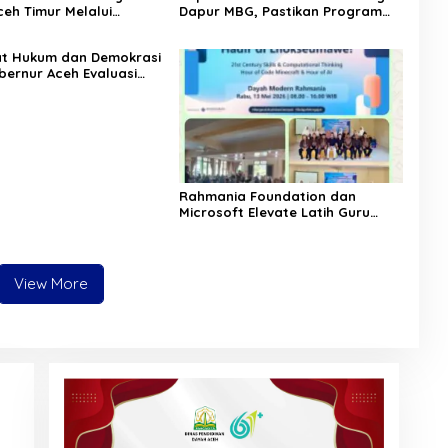
eh Timur Melalui
Dapur MBG, Pastikan Program
 Psikososial
Makan Bergizi Gratis Berjalan
Sesuai SOP
at Hukum dan Demokrasi
bernur Aceh Evaluasi
KA 2026
Rahmania Foundation dan
Microsoft Elevate Latih Guru
Aceh Kuasai Kecerdasan Buatan
AI
View More