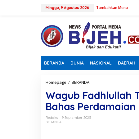
L
Tambahkan Menu
e
Minggu, 9 Agustus 2026
w
a
t
i
k
e
k
o
n
BERANDA
DUNIA
NASIONAL
DAERAH
t
e
n
Homepage
/
BERANDA
W
a
Wagub Fadhlullah T
g
u
Bahas Perdamaian A
b
F
a
Redaksi
9 September 2025
d
BERANDA
h
l
u