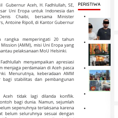
PERISTIWA
l Gubernur Aceh, H. Fadhlullah, SE,
sar Uni Eropa untuk Indonesia dan
Denis Chaibi, bersama Minister
P
s, Antoine Ripoll, di Kantor Gubernur
o
Legalisasi Pertambangan Rakyat
l
Diperlambat, Pemerintah Aceh
d
am rangka memperingati 20 tahun
Sibuk Berikan Karpet Merah
a
Di DAERAH, HUKUM, POLITIK
|
3 Agustus 2025
kepada Korporasi
A
 Mission (AMM), misi Uni Eropa yang
W
c
antau pelaksanaan MoU Helsinki.
a
e
g
h
u
adhlullah menyampaikan apresiasi
T
b
am menjaga perdamaian di Aceh pasca
a
A
P
h
nki. Menurutnya, keberadaan AMM
c
o
a
 bagi stabilitas dan pembangunan
e
l
n
h
r
D
K
e
u
u
 Aceh tidak lagi dilanda konflik.
s
a
F
k
L
P
contoh bagi dunia. Namun, sejumlah
u
u
h
e
 belum sepenuhnya terlaksana karena
a
h
o
l
d
D
k
sat belum seluruhnya sesuai dengan
k
a
r
e
a