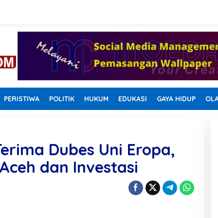
PERISTIWA
POLITIK
HUKUM
EDUKASI
GAYA HIDUP
OL
erima Dubes Uni Eropa,
ceh dan Investasi