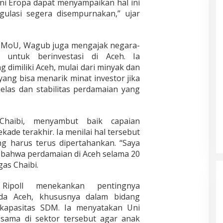
ni Eropa dapat menyampaikan hal ini
s
k
i
n
n
e
gulasi segera disempurnakan,” ujar
u
P
d
P
u
K
e
a
e
m
e
r
m
n
a
r
t
L
g
i MoU, Wagub juga mengajak negara-
w
i
a
a
u
untuk berinvestasi di Aceh. Ia
e
b
n
m
r
K
dimiliki Aceh, mulai dari minyak dan
u
y
a
u
e
t
yang bisa menarik minat investor jika
a
B
s
r
a
k
jelas dan stabilitas perdamaian yang
e
A
a
n
a
r
c
h
d
n
u
e
k
i
L
j
h
a
haibi, menyambut baik capaian
K
o
u
A
n
a
ade terakhir. Ia menilai hal tersebut
n
n
u
P
n
j
g harus terus dipertahankan. “Saya
g
s
e
t
a
T
t
 bahwa perdamaian di Aceh selama 20
r
o
k
r
r
gas Chaibi.
s
r
a
a
a
o
D
n
g
l
n
i
Ripoll menekankan pentingnya
H
e
i
e
n
a
a Aceh, khususnya dalam bidang
d
a
l
a
r
i
n
 kapasitas SDM. Ia menyatakan Uni
B
s
g
:
A
sama di sektor tersebut agar anak
a
P
a
P
l