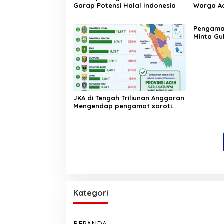
Garap Potensi Halal Indonesia
Warga Ac
Pelatihan
‎Pengam
Minta Gu
Pergub J
JKA di Tengah Triliunan Anggaran
Mengendap pengamat soroti
prioritas dan kualitas belanja
publik pemerintah Aceh
Kategori
BERANDA