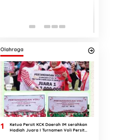
Ungul 62 persen
Pilkada Aceh 20
Di BERANDA, DAERAH, PO
2024
Olahraga
1
Ketua Persit KCK Daerah IM serahkan
Hadiah Juara I Turnamen Voli Persit
HUT RI Ke-80