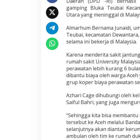
Daerah (DPD -RI) berhasi
gamping Bluka Teubai Keca
Utara yang meninggal di Malays
Almarhum Bernama Junaidi, u
Teubai, kecamatan Dewantara,
selama ini bekerja di Malaysia.
Karena menderita sakit jantun
rumah sakit University Malaysi
perawatan lebih kurang 6 bula
dibantu biaya oleh warga Aceh 
grup koper biaya perawatan seb
Azhari Cage dihubungi oleh kel
Saiful Bahri, yang juga mengur
“Sehingga kita bisa membantu
tersebut ke Aceh melalui Ban
selanjutnya akan diantar kerum
ambulan oleh tim ke rumah duk