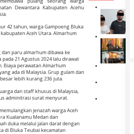
l membawa pulang seorang warga
matan Dewantara Kabupaten Acehu
P
ia.
o
l
mur 42 tahun, warga Gampoeng Bluka
d
 kabupaten Aceh Utara. Almarhum
a
A
W
c
a
e
g dan paru almarhum dibawa ke
g
h
u
a pada 21 Agustus 2024 lalu dirawat
T
b
n. Biaya perawatan Almarhum
a
A
P
h
yang ada di Malaysia. Grup gulam dan
c
o
a
esar lebih kurang 236 juta.
e
l
n
h
r
F
D
K
uarga dan staff khusus di Malaysia,
e
u
u
u
us adminitrasi surat menyurat.
s
a
a
k
L
d
P
D
u
h
r
e
e
 memulangkan jenazah warga Aceh
h
o
i
l
n
dara Kualanamu Medan dan
k
k
P
a
d
a
ah duka melalui jalan darat dengan
s
e
k
a
n
a di Bluka Teubai kecamatan
e
r
u
m
P