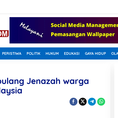
PERISTIWA
POLITIK
HUKUM
EDUKASI
GAYA HIDUP
OL
pulang Jenazah warga
laysia