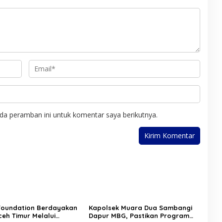
n
u
d
g
k
i
E
s
A
s
i
c
K
e
r
h
i
T
m
e
n
g
g
a
r
da peramban ini untuk komentar saya berikutnya.
a
Foundation Berdayakan
Kapolsek Muara Dua Sambangi
eh Timur Melalui
Dapur MBG, Pastikan Program