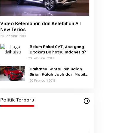
Video Kelemahan dan Kelebihan All
New Terios
20 Februari 2018
Belum Pakai CVT, Apa yang
Ditakuti Daihatsu Indonesia?
20 Februari 2018
Daihatsu Santai Penjualan
Sirion Kalah Jauh dari Mobil
LCGC
20 Februari 2018
Akhirnya Bunda Salma, Sah
sebagai Anggota DPRA
Di BERANDA, POLITIK
|
21 Mei 2025
Politik Terbaru