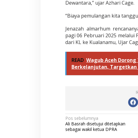
Dewantara,” ujar Azhari Cage.
“Biaya pemulangan kita tanggun
Jenazah almarhum rencananya
pagi 06 Pebruari 2025 melalui
dari KL ke Kualanamu, Ujar Ca
READ
Wagub Aceh Dorong T
Berkelanjutan, Targetkan 
I
N
Pos sebelumnya
Ali Basrah disetujui ditetapkan
a
sebagai wakil ketua DPRA
v