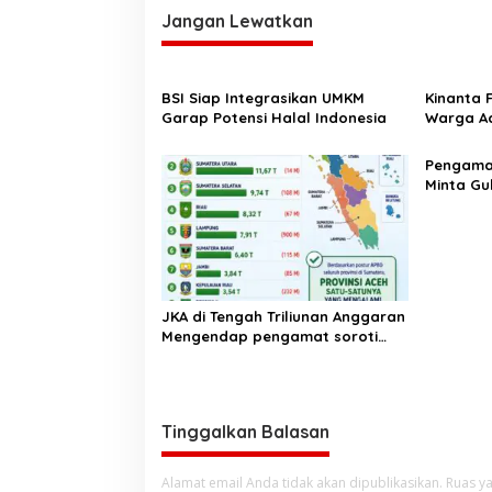
i
Jangan Lewatkan
g
a
BSI Siap Integrasikan UMKM
Kinanta 
s
Garap Potensi Halal Indonesia
Warga Ac
Pelatihan
i
‎Pengam
p
Minta Gu
o
Pergub J
s
JKA di Tengah Triliunan Anggaran
Mengendap pengamat soroti
prioritas dan kualitas belanja
publik pemerintah Aceh
Tinggalkan Balasan
Alamat email Anda tidak akan dipublikasikan.
Ruas ya