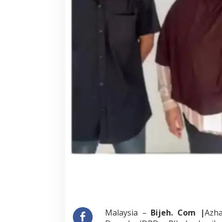
Malaysia –
Bijeh. Com |
Azh